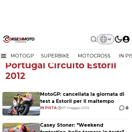
Home
Grande Prémio De Portugal Circuito Estoril 2012
Grande Prémio de
MOTOGP
SUPERBIKE
MOTOCROSS
IN P
Portugal Circuito Estoril
2012
MotoGP: cancellata la giornata di
test a Estoril per il maltempo
0
IN PISTA
•
07 maggio 2012
Casey Stoner: "Weekend