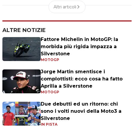
Altri articoli
ALTRE NOTIZIE
Fattore Michelin in MotoGP: la
morbida più rigida impazza a
Silverstone
MOTOGP
Jorge Martin smentisce i
complottisti: ecco cosa ha fatto
Aprilia a Silverstone
MOTOGP
Due debutti ed un ritorno: chi
sono i volti nuovi della Moto3 a
Silverstone
IN PISTA