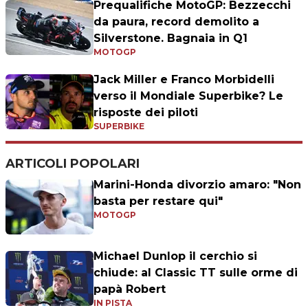
Prequalifiche MotoGP: Bezzecchi
da paura, record demolito a
Silverstone. Bagnaia in Q1
MOTOGP
Jack Miller e Franco Morbidelli
verso il Mondiale Superbike? Le
risposte dei piloti
SUPERBIKE
ARTICOLI POPOLARI
Marini-Honda divorzio amaro: "Non
basta per restare qui"
MOTOGP
Michael Dunlop il cerchio si
chiude: al Classic TT sulle orme di
papà Robert
IN PISTA