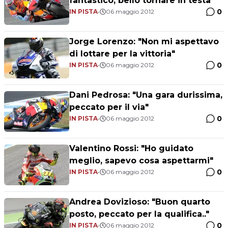
fantastico, bello tornare in testa"
0
IN PISTA
•
06 maggio 2012
Jorge Lorenzo: "Non mi aspettavo
di lottare per la vittoria"
0
IN PISTA
•
06 maggio 2012
Dani Pedrosa: "Una gara durissima,
peccato per il via"
0
IN PISTA
•
06 maggio 2012
Valentino Rossi: "Ho guidato
meglio, sapevo cosa aspettarmi"
0
IN PISTA
•
06 maggio 2012
Andrea Dovizioso: "Buon quarto
posto, peccato per la qualifica.."
0
IN PISTA
•
06 maggio 2012