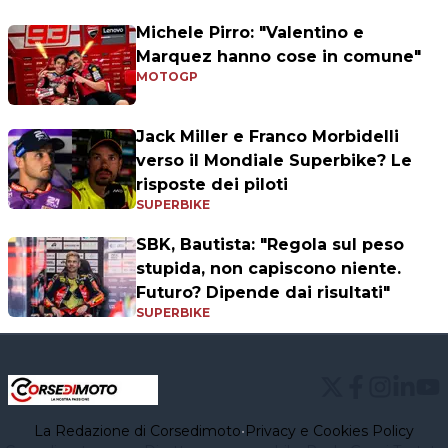
Michele Pirro: "Valentino e
Marquez hanno cose in comune"
MOTOGP
Jack Miller e Franco Morbidelli
verso il Mondiale Superbike? Le
risposte dei piloti
SUPERBIKE
SBK, Bautista: "Regola sul peso
stupida, non capiscono niente.
Futuro? Dipende dai risultati"
SUPERBIKE
La Redazione di Corsedimoto
•
Privacy e Cookies Policy