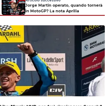
Articolo successivo
Jorge Martin operato, quando tornerà
in MotoGP? La nota Aprilia