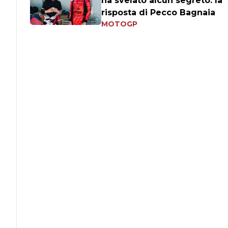
ha svelato alcun segreto: la
risposta di Pecco Bagnaia
MOTOGP