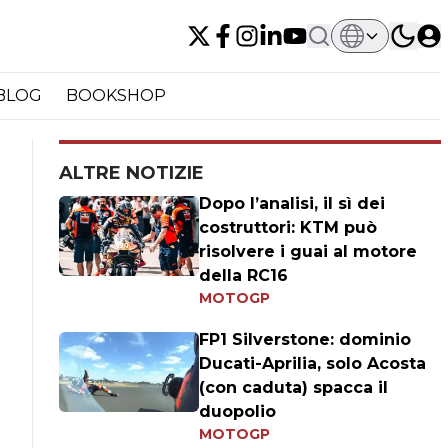
BLOG
BOOKSHOP
ALTRE NOTIZIE
Dopo l’analisi, il sì dei
costruttori: KTM può
risolvere i guai al motore
della RC16
MOTOGP
FP1 Silverstone: dominio
Ducati-Aprilia, solo Acosta
(con caduta) spacca il
duopolio
MOTOGP