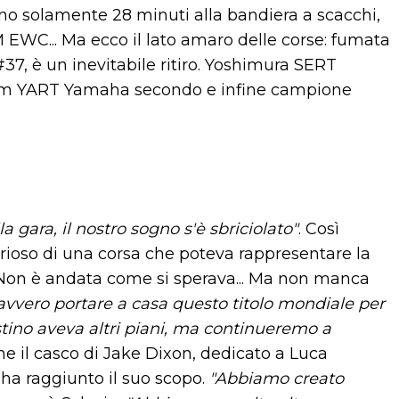
o solamente 28 minuti alla bandiera a scacchi,
 EWC... Ma ecco il lato amaro delle corse: fumata
7, è un inevitabile ritiro. Yoshimura SERT
 team YART Yamaha secondo e infine campione
a gara, il nostro sogno s'è sbriciolato"
. Così
glorioso di una corsa che poteva rappresentare la
 Non è andata come si sperava... Ma non manca
vvero portare a casa questo titolo mondiale per
estino aveva altri piani, ma continueremo a
che il casco di Jake Dixon, dedicato a Luca
 ha raggiunto il suo scopo.
"Abbiamo creato