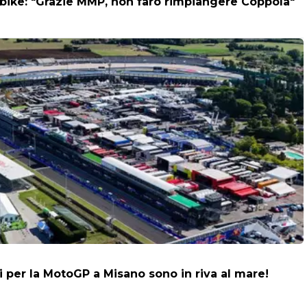
ortbike: "Grazie MMP, non farò rimpiangere Coppola"
i per la MotoGP a Misano sono in riva al mare!