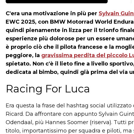
C'era una motivazione in più per
Sylvain Guin
EWC 2025, con BMW Motorrad World Enduran
quindi pienamente in lizza per il trionfo final
esperienze più dolorose per un essere umano
è proprio ciò che il pilota francese e la mogli
peggiore, la
gravissima perdita del piccolo L
spietato. Non c'è il lieto fine a livello sporti
dedicata al bimbo, quindi già prima del via u
Racing For Luca
Era questa la frase del hashtag social utilizzat
Ricard. Da affrontare con appunto Sylvain Guin
Odendaal, più Hannes Soomer (riserva). Tutti pron
titolo, importantissimo per squadra e piloti, m