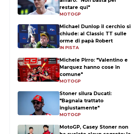
amaro: "Non basta per
restare qui"
MOTOGP
Michael Dunlop il cerchio si
chiude: al Classic TT sulle
orme di papà Robert
IN PISTA
Michele Pirro: "Valentino e
Marquez hanno cose in
comune"
MOTOGP
Stoner silura Ducati:
"Bagnaia trattato
ingiustamente"
MOTOGP
MotoGP, Casey Stoner non