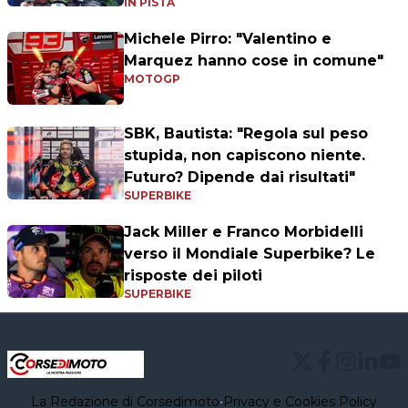
IN PISTA
Michele Pirro: "Valentino e
Marquez hanno cose in comune"
MOTOGP
SBK, Bautista: "Regola sul peso
stupida, non capiscono niente.
Futuro? Dipende dai risultati"
SUPERBIKE
Jack Miller e Franco Morbidelli
verso il Mondiale Superbike? Le
risposte dei piloti
SUPERBIKE
La Redazione di Corsedimoto
•
Privacy e Cookies Policy