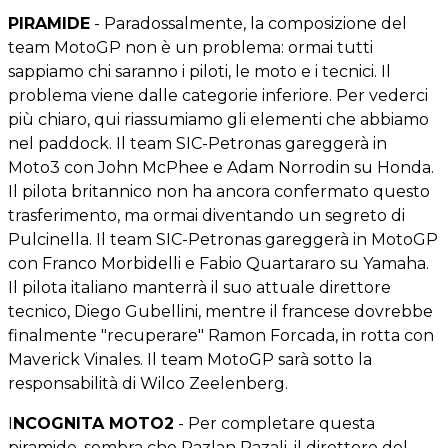
PIRAMIDE
- Paradossalmente, la composizione del
team MotoGP non è un problema: ormai tutti
sappiamo chi saranno i piloti, le moto e i tecnici. Il
problema viene dalle categorie inferiore. Per vederci
più chiaro, qui riassumiamo gli elementi che abbiamo
nel paddock. Il team SIC-Petronas gareggerà in
Moto3 con John McPhee e Adam Norrodin su Honda.
Il pilota britannico non ha ancora confermato questo
trasferimento, ma ormai diventando un segreto di
Pulcinella. Il team SIC-Petronas gareggerà in MotoGP
con Franco Morbidelli e Fabio Quartararo su Yamaha.
Il pilota italiano manterrà il suo attuale direttore
tecnico, Diego Gubellini, mentre il francese dovrebbe
finalmente "recuperare" Ramon Forcada, in rotta con
Maverick Vinales. Il team MotoGP sarà sotto la
responsabilità di Wilco Zeelenberg.
I
NCOGNITA MOTO2
- Per completare questa
piramide, sembra che Razlan Razali, il direttore del