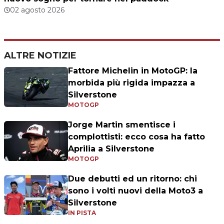
02 agosto 2026
ALTRE NOTIZIE
Fattore Michelin in MotoGP: la
morbida più rigida impazza a
Silverstone
MOTOGP
Jorge Martin smentisce i
complottisti: ecco cosa ha fatto
Aprilia a Silverstone
MOTOGP
Due debutti ed un ritorno: chi
sono i volti nuovi della Moto3 a
Silverstone
IN PISTA