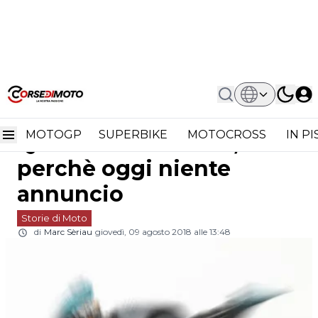
Home
Storie Di Moto
MotoGP: Fabio Quartararo-
MotoGP: Fabio
Yamaha, Ecco Perchè Oggi
Niente Annuncio
MOTOGP
SUPERBIKE
MOTOCROSS
IN P
Quartararo-Yamaha, ecco
perchè oggi niente
annuncio
Storie di Moto
di
Marc Sèriau
giovedì, 09 agosto 2018 alle 13:48