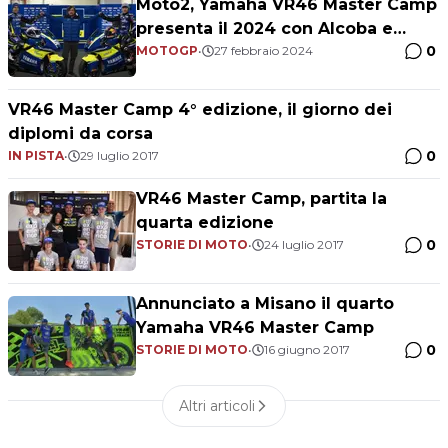
Moto2, Yamaha VR46 Master Camp
presenta il 2024 con Alcoba e
0
Sasaki
MOTOGP
•
27 febbraio 2024
VR46 Master Camp 4° edizione, il giorno dei
diplomi da corsa
0
IN PISTA
•
29 luglio 2017
VR46 Master Camp, partita la
quarta edizione
0
STORIE DI MOTO
•
24 luglio 2017
Annunciato a Misano il quarto
Yamaha VR46 Master Camp
0
STORIE DI MOTO
•
16 giugno 2017
Altri articoli