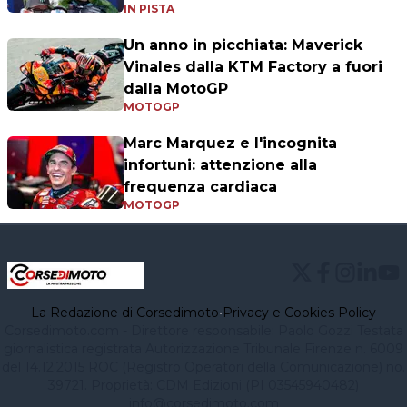
IN PISTA
Un anno in picchiata: Maverick
Vinales dalla KTM Factory a fuori
dalla MotoGP
MOTOGP
Marc Marquez e l'incognita
infortuni: attenzione alla
frequenza cardiaca
MOTOGP
La Redazione di Corsedimoto
•
Privacy e Cookies Policy
Corsedimoto.com - Direttore responsabile: Paolo Gozzi Testata
giornalistica registrata Autorizzazione Tribunale Firenze n. 6009
del 14.12.2015 ROC (Registro Operatori della Comunicazione) no.
39721. Proprietà: CDM Edizioni (PI 03545940482)
info@corsedimoto.com