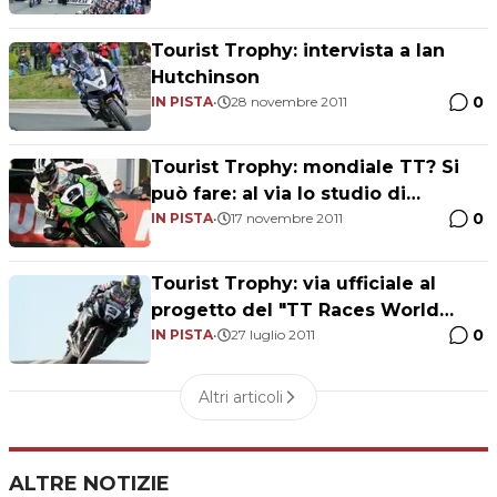
Tourist Trophy: intervista a Ian
Hutchinson
0
IN PISTA
•
28 novembre 2011
Tourist Trophy: mondiale TT? Si
può fare: al via lo studio di
0
fattibilità del progetto
IN PISTA
•
17 novembre 2011
Tourist Trophy: via ufficiale al
progetto del "TT Races World
0
Championship Series"
IN PISTA
•
27 luglio 2011
Altri articoli
ALTRE NOTIZIE