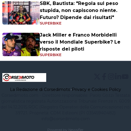
SBK, Bautista: "Regola sul peso
stupida, non capiscono niente.
Futuro? Dipende dai risultati"
SUPERBIKE
Jack Miller e Franco Morbidelli
verso il Mondiale Superbike? Le
risposte dei piloti
SUPERBIKE
La Redazione di Corsedimoto
•
Privacy e Cookies Policy
Corsedimoto.com - Direttore responsabile: Paolo Gozzi Testata
giornalistica registrata Autorizzazione Tribunale Firenze n. 6009
del 14.12.2015 ROC (Registro Operatori della Comunicazione) no.
39721. Proprietà: CDM Edizioni (PI 03545940482)
info@corsedimoto.com
Powered by Newsifier