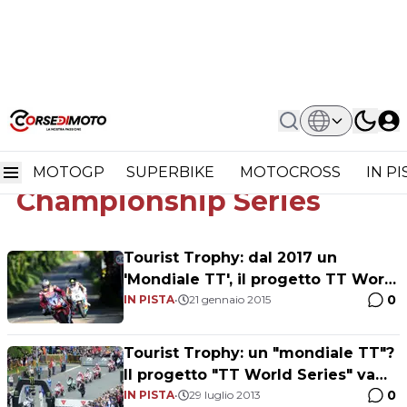
Home
TT Races World Championship Series
TT Races World
MOTOGP
SUPERBIKE
MOTOCROSS
IN P
Championship Series
Tourist Trophy: dal 2017 un
'Mondiale TT', il progetto TT World
0
Series si farà
IN PISTA
•
21 gennaio 2015
Tourist Trophy: un "mondiale TT"?
Il progetto "TT World Series" va
0
avanti
IN PISTA
•
29 luglio 2013