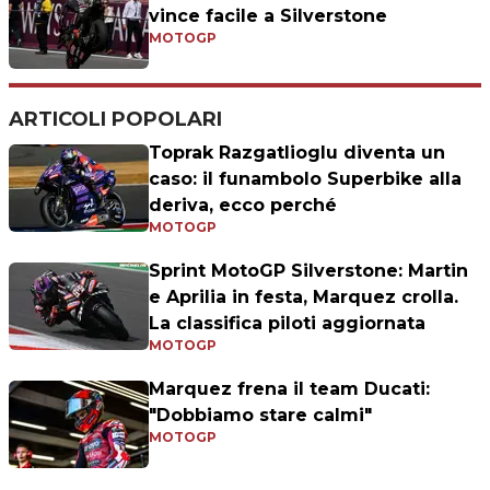
vince facile a Silverstone
MOTOGP
ARTICOLI POPOLARI
Toprak Razgatlioglu diventa un
caso: il funambolo Superbike alla
deriva, ecco perché
MOTOGP
Sprint MotoGP Silverstone: Martin
e Aprilia in festa, Marquez crolla.
La classifica piloti aggiornata
MOTOGP
Marquez frena il team Ducati:
"Dobbiamo stare calmi"
MOTOGP