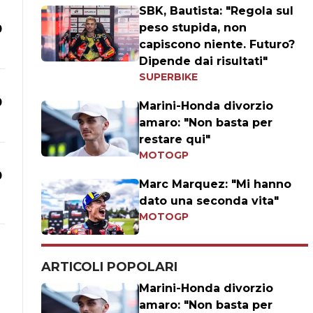
SBK, Bautista: "Regola sul
peso stupida, non
0
capiscono niente. Futuro?
Dipende dai risultati"
SUPERBIKE
0
Marini-Honda divorzio
amaro: "Non basta per
restare qui"
MOTOGP
0
Marc Marquez: "Mi hanno
dato una seconda vita"
MOTOGP
ARTICOLI POPOLARI
Marini-Honda divorzio
amaro: "Non basta per