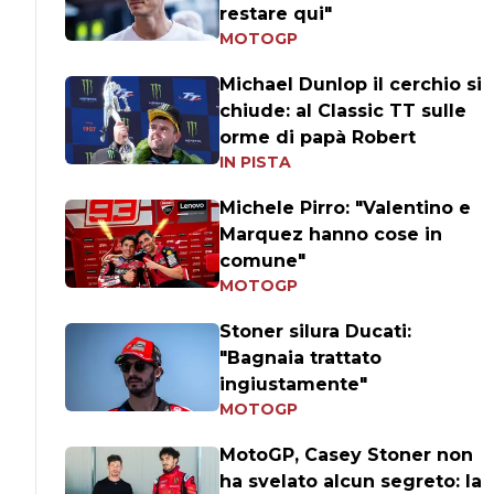
restare qui"
MOTOGP
Michael Dunlop il cerchio si
chiude: al Classic TT sulle
orme di papà Robert
IN PISTA
Michele Pirro: "Valentino e
Marquez hanno cose in
comune"
MOTOGP
Stoner silura Ducati:
"Bagnaia trattato
ingiustamente"
MOTOGP
MotoGP, Casey Stoner non
ha svelato alcun segreto: la