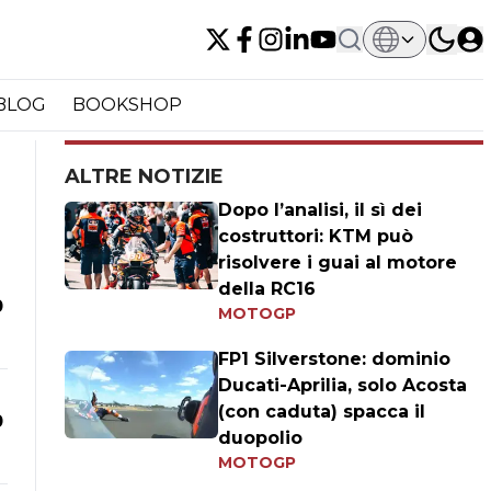
BLOG
BOOKSHOP
ALTRE NOTIZIE
Dopo l’analisi, il sì dei
costruttori: KTM può
risolvere i guai al motore
della RC16
0
MOTOGP
FP1 Silverstone: dominio
Ducati-Aprilia, solo Acosta
(con caduta) spacca il
0
duopolio
MOTOGP