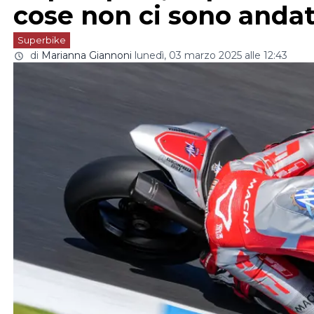
cose non ci sono andat
Superbike
di
Marianna Giannoni
lunedì, 03 marzo 2025 alle 12:43