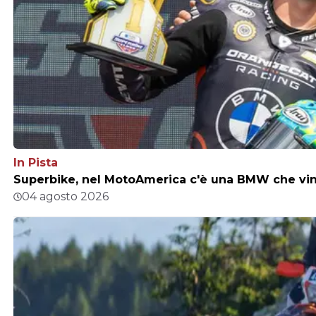
In Pista
Superbike, nel MotoAmerica c'è una BMW che vince
04 agosto 2026