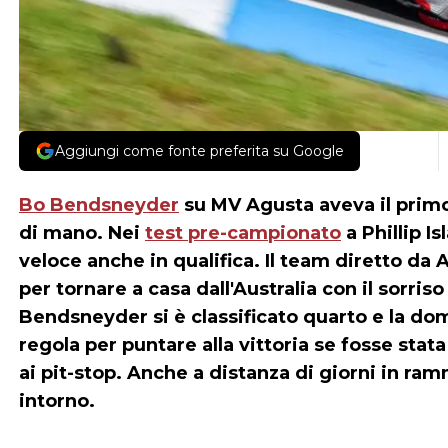
Aggiungi come fonte preferita su Google
Bo Bendsneyder
su MV Agusta aveva il primo
di mano. Nei
test pre-campionato
a Phillip I
veloce anche in qualifica. Il team diretto da
per tornare a casa dall'Australia con il sorriso
Bendsneyder si è classificato quarto e la dom
regola per puntare alla vittoria se fosse stat
ai pit-stop. Anche a distanza di giorni in ra
intorno.