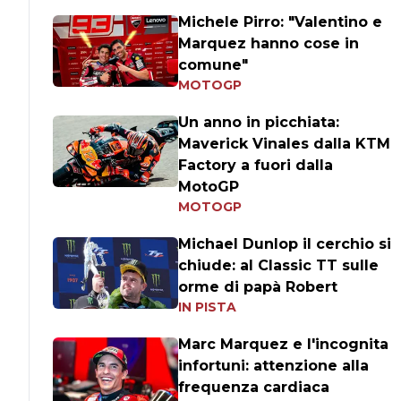
Michele Pirro: "Valentino e
Marquez hanno cose in
comune"
MOTOGP
Un anno in picchiata:
Maverick Vinales dalla KTM
Factory a fuori dalla
MotoGP
MOTOGP
Michael Dunlop il cerchio si
chiude: al Classic TT sulle
orme di papà Robert
IN PISTA
Marc Marquez e l'incognita
infortuni: attenzione alla
frequenza cardiaca