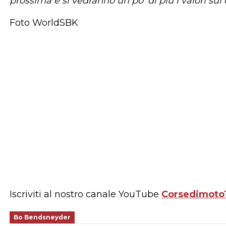
prossima e si vedranno un po' di più i valori sul
Foto WorldSBK
Iscriviti al nostro canale YouTube
Corsedimoto
Bo Bendsneyder