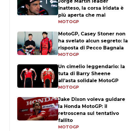
Jorge Martin leader
inatteso, la corsa iridata è
più aperta che mai
MOTOGP
MotoGP, Casey Stoner non
ha svelato alcun segreto: la
risposta di Pecco Bagnaia
MOTOGP
Un cimelio leggendario: la
tuta di Barry Sheene
all’asta solidale MotoGP
MOTOGP
Jake Dixon voleva guidare
la Honda MotoGP: il
retroscena sul tentativo
fallito
MOTOGP