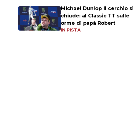
Michael Dunlop il cerchio si
chiude: al Classic TT sulle
orme di papà Robert
IN PISTA