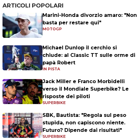
ARTICOLI POPOLARI
Marini-Honda divorzio amaro: "Non
basta per restare qui"
MOTOGP
Michael Dunlop il cerchio si
chiude: al Classic TT sulle orme di
papà Robert
IN PISTA
Jack Miller e Franco Morbidelli
verso il Mondiale Superbike? Le
risposte dei piloti
SUPERBIKE
SBK, Bautista: "Regola sul peso
stupida, non capiscono niente.
Futuro? Dipende dai risultati"
SUPERBIKE