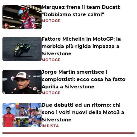
Marquez frena il team Ducati:
"Dobbiamo stare calmi"
MOTOGP
Fattore Michelin in MotoGP: la
morbida più rigida impazza a
Silverstone
MOTOGP
Jorge Martin smentisce i
complottisti: ecco cosa ha fatto
Aprilia a Silverstone
MOTOGP
Due debutti ed un ritorno: chi
sono i volti nuovi della Moto3 a
Silverstone
IN PISTA