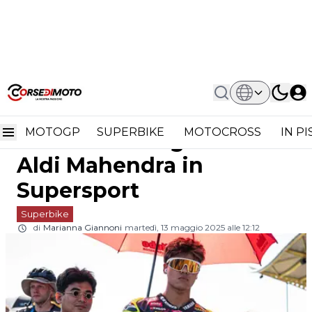
Home
Superbike
Piloti Emergenti E Mercati Strategici:
Piloti emergenti e
Il Caso Aldi Mahendra In Supersport
MOTOGP
SUPERBIKE
MOTOCROSS
IN P
mercati strategici: il caso
Aldi Mahendra in
Supersport
Superbike
di
Marianna Giannoni
martedì, 13 maggio 2025 alle 12:12