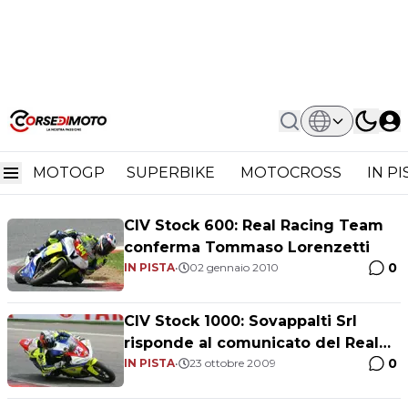
Home
Real Racing Team,
Real Racing Team,
MOTOGP
SUPERBIKE
MOTOCROSS
IN P
CIV Stock 600: Real Racing Team
conferma Tommaso Lorenzetti
0
IN PISTA
•
02 gennaio 2010
CIV Stock 1000: Sovappalti Srl
risponde al comunicato del Real
0
Racing Team
IN PISTA
•
23 ottobre 2009