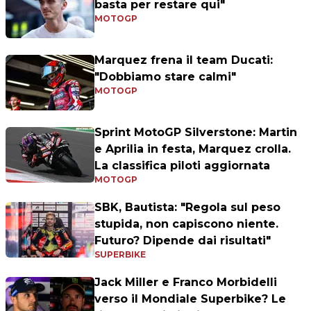
basta per restare qui"
MOTOGP
Marquez frena il team Ducati:
"Dobbiamo stare calmi"
MOTOGP
Sprint MotoGP Silverstone: Martin
e Aprilia in festa, Marquez crolla.
La classifica piloti aggiornata
MOTOGP
SBK, Bautista: "Regola sul peso
stupida, non capiscono niente.
Futuro? Dipende dai risultati"
SUPERBIKE
Jack Miller e Franco Morbidelli
verso il Mondiale Superbike? Le