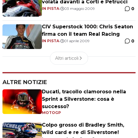
volata davanti a Corti e Petrucci
0
IN PISTA
•
03 maggio 2009
CIV Superstock 1000: Chris Seaton
firma con il team Real Racing
0
IN PISTA
•
01 aprile 2009
Altri articoli
ALTRE NOTIZIE
Ducati, tracollo clamoroso nella
Sprint a Silverstone: cosa è
successo?
MOTOGP
Colpo grosso di Bradley Smith,
wild card e re di Silverstone!