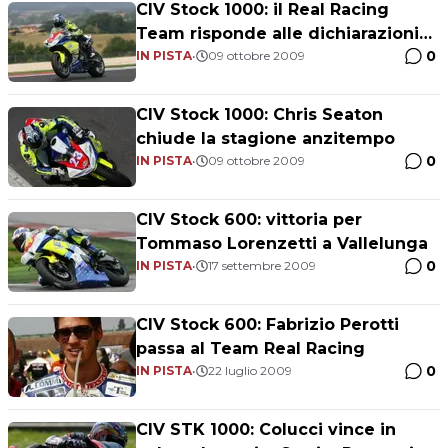
CIV Stock 1000: il Real Racing
Team risponde alle dichiarazioni
0
di Seaton
IN PISTA
•
09 ottobre 2009
CIV Stock 1000: Chris Seaton
chiude la stagione anzitempo
0
IN PISTA
•
09 ottobre 2009
CIV Stock 600: vittoria per
Tommaso Lorenzetti a Vallelunga
0
IN PISTA
•
17 settembre 2009
CIV Stock 600: Fabrizio Perotti
passa al Team Real Racing
0
IN PISTA
•
22 luglio 2009
CIV STK 1000: Colucci vince in