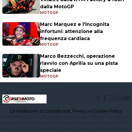
dalla MotoGP
MOTOGP
Marc Marquez e l'incognita
infortuni: attenzione alla
frequenza cardiaca
MOTOGP
Marco Bezzecchi, operazione
riavvio con Aprilia su una pista
speciale
MOTOGP
La Redazione di Corsedimoto
•
Privacy e Cookies Policy
Corsedimoto.com - Direttore responsabile: Paolo Gozzi Testata
giornalistica registrata Autorizzazione Tribunale Firenze n. 6009
del 14.12.2015 ROC (Registro Operatori della Comunicazione) no.