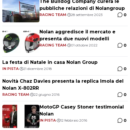
The Bulldog Company curerà le
pubbliche relazioni di Nolangroup
0
RACING TEAM
•
28 settembre 2023
Nolan aggredisce il mercato e
presenta due nuovi modelli
0
RACING TEAM
•
01 ottobre 2022
La festa di Natale in casa Nolan Group
0
IN PISTA
•
21 dicembre 2018
Novità Chaz Davies presenta la replica Imola del
Nolan X-802RR
0
RACING TEAM
•
22 giugno 2016
MotoGP Casey Stoner testimonial
Nolan
0
IN PISTA
•
12 febbraio 2016