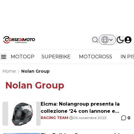
MOTOGP
SUPERBIKE
MOTOCROSS
IN P
Home
Nolan Group
Nolan Group
Eicma: Nolangroup presenta la
collezione '24 con Iannone e
0
Stoner
RACING TEAM
•
06 novembre 2023