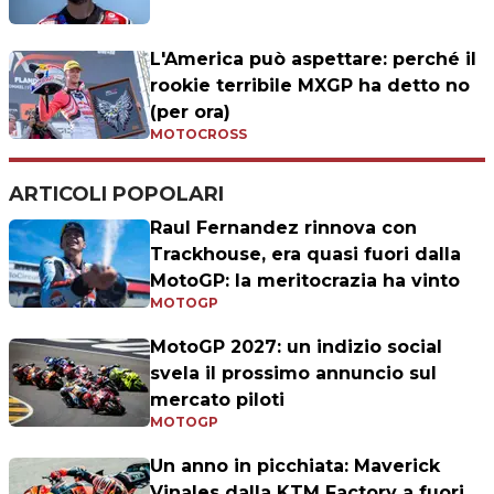
L'America può aspettare: perché il
rookie terribile MXGP ha detto no
(per ora)
MOTOCROSS
ARTICOLI POPOLARI
Raul Fernandez rinnova con
Trackhouse, era quasi fuori dalla
MotoGP: la meritocrazia ha vinto
MOTOGP
MotoGP 2027: un indizio social
svela il prossimo annuncio sul
mercato piloti
MOTOGP
Un anno in picchiata: Maverick
Vinales dalla KTM Factory a fuori