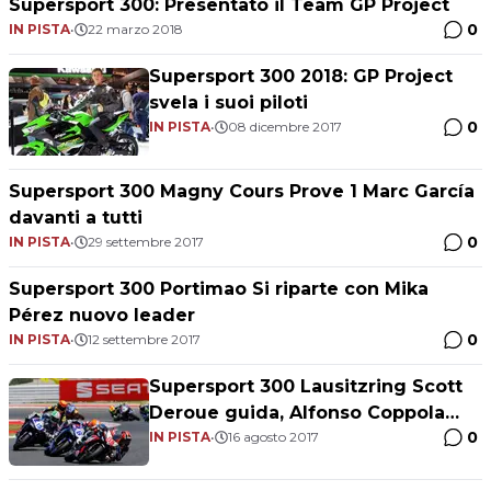
Supersport 300: Presentato il Team GP Project
0
IN PISTA
•
22 marzo 2018
Supersport 300 2018: GP Project
svela i suoi piloti
0
IN PISTA
•
08 dicembre 2017
Supersport 300 Magny Cours Prove 1 Marc García
davanti a tutti
0
IN PISTA
•
29 settembre 2017
Supersport 300 Portimao Si riparte con Mika
Pérez nuovo leader
0
IN PISTA
•
12 settembre 2017
Supersport 300 Lausitzring Scott
Deroue guida, Alfonso Coppola
0
insegue
IN PISTA
•
16 agosto 2017