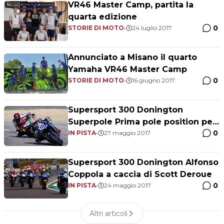
VR46 Master Camp, partita la
quarta edizione
0
STORIE DI MOTO
•
24 luglio 2017
Annunciato a Misano il quarto
Yamaha VR46 Master Camp
0
STORIE DI MOTO
•
16 giugno 2017
Supersport 300 Donington
Superpole Prima pole position per
0
Alfonso Coppola
IN PISTA
•
27 maggio 2017
Supersport 300 Donington Alfonso
Coppola a caccia di Scott Deroue
0
IN PISTA
•
24 maggio 2017
Altri articoli