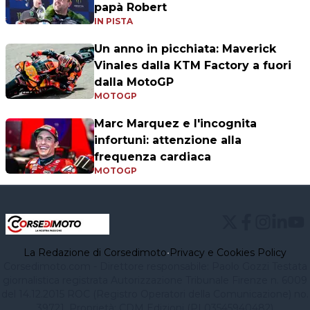
papà Robert
IN PISTA
Un anno in picchiata: Maverick
Vinales dalla KTM Factory a fuori
dalla MotoGP
MOTOGP
Marc Marquez e l'incognita
infortuni: attenzione alla
frequenza cardiaca
MOTOGP
La Redazione di Corsedimoto
•
Privacy e Cookies Policy
Corsedimoto.com - Direttore responsabile: Paolo Gozzi Testata
giornalistica registrata Autorizzazione Tribunale Firenze n. 6009
del 14.12.2015 ROC (Registro Operatori della Comunicazione) no.
39721. Proprietà: CDM Edizioni (PI 03545940482)