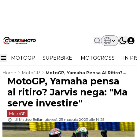
MOTOGP
SUPERBIKE
MOTOCROSS
IN P
Home
MotoGP
MotoGP, Yamaha Pensa Al Ritiro?
MotoGP, Yamaha pensa
Jarvis Nega: "Ma Serve Investire"
al ritiro? Jarvis nega: "Ma
serve investire"
MotoGP
di
Matteo Bellan
giovedì, 25 maggio 2023 alle 14:25