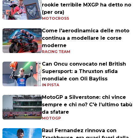
rookie terribile MXGP ha detto no
(per ora)
MOTOCROSS
Come l'aerodinamica delle moto
continua a modellare le corse
moderne
RACING TEAM
Can Oncu convocato nel British
Supersport: a Thruxton sfida
mondiale con Oli Bayliss
IN PISTA
MotoGP a Silverstone: chi vince
sempre e chi no? C'è l’ultimo tabù
da sfatare
MOTOGP
Raul Fernandez rinnova con
Trackhouse, era quasi fuori dalla