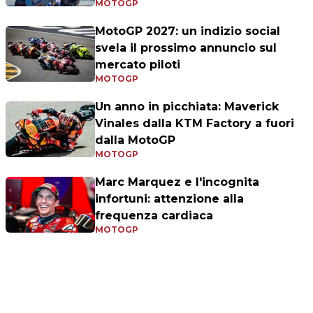
MOTOGP
MotoGP 2027: un indizio social
svela il prossimo annuncio sul
mercato piloti
MOTOGP
Un anno in picchiata: Maverick
Vinales dalla KTM Factory a fuori
dalla MotoGP
MOTOGP
Marc Marquez e l'incognita
infortuni: attenzione alla
frequenza cardiaca
MOTOGP