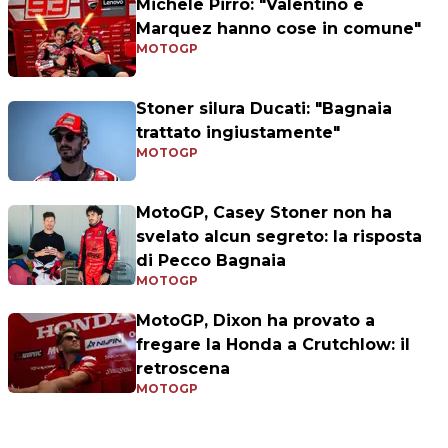
Michele Pirro: "Valentino e
Marquez hanno cose in comune"
MOTOGP
Stoner silura Ducati: "Bagnaia
trattato ingiustamente"
MOTOGP
MotoGP, Casey Stoner non ha
svelato alcun segreto: la risposta
di Pecco Bagnaia
MOTOGP
MotoGP, Dixon ha provato a
fregare la Honda a Crutchlow: il
retroscena
MOTOGP