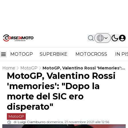
MOTOGP
SUPERBIKE
MOTOCROSS
IN P
Home
MotoGP
MotoGP, Valentino Rossi 'memories':
MotoGP, Valentino Rossi
"Dopo La Morte Del SIC Ero
Disperato"
'memories': "Dopo la
morte del SIC ero
disperato"
MotoGP
di
Luigi Ciamburro
domenica, 21 novembre 2021 alle 12:56