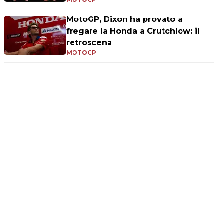
MotoGP, Dixon ha provato a
fregare la Honda a Crutchlow: il
retroscena
MOTOGP