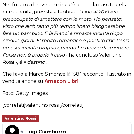
Nel futuro a breve termine c'è anche la nascita della
primogenita, prevista a febbraio. "
Fino al 2019 ero
preoccupato di smettere con le moto. Ho pensato:
visto che avrò tanto più tempo libero bisognerebbe
fare un bambino. E la Franci è rimasta incinta dopo
cinque giorni. E' molto romantico e poetico che lei sia
rimasta incinta proprio quando ho deciso di smettere.
Forse non è proprio il caso
- ha concluso Valentino
Rossi -,
è il destino
".
Che favola Marco Simoncelli! “58” racconto illustrato in
vendita anche su
Amazon Libri
Foto: Getty Images
[correlati]valentino rossi[/correlati]
Valentino Rossi
Luigi Ciamburro
di