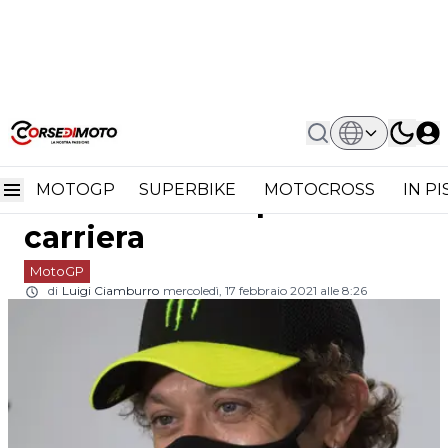
Home
MotoGP
MotoGP, Valentino Rossi: Il Secondo
MotoGP, Valentino Rossi:
Tempo Della Carriera
MOTOGP
SUPERBIKE
MOTOCROSS
IN P
il secondo tempo della
carriera
MotoGP
di
Luigi Ciamburro
mercoledì, 17 febbraio 2021 alle 8:26