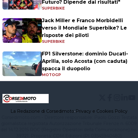
Futuro? Dipende dai risultati"
SUPERBIKE
Jack Miller e Franco Morbidelli
verso il Mondiale Superbike? Le
risposte dei piloti
SUPERBIKE
FP1 Silverstone: dominio Ducati-
Aprilia, solo Acosta (con caduta)
spacca il duopolio
MOTOGP
La Redazione di Corsedimoto
•
Privacy e Cookies Policy
Corsedimoto.com - Direttore responsabile: Paolo Gozzi Testata
giornalistica registrata Autorizzazione Tribunale Firenze n. 6009
del 14.12.2015 ROC (Registro Operatori della Comunicazione) no.
39721. Proprietà: CDM Edizioni (PI 03545940482)