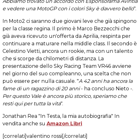
Abbiamo trovato un accordo con Esponsorama Avintia
e vedere una MotoGP con i colori Sky è davvero bello
".
In Moto2 ci saranno due giovani leve che già spingono
per la classe regina. Il primo è Marco Bezzecchi che
già aveva ricevuto un'offerta da Aprilia, respinta per
continuare a maturare nella middle class. Il secondo è
Celestino Vietti, ancora un rookie, ma con un talento
che si scorge da chilometri di distanza. La
presentazione dello Sky Racing Team VR46 avviene
nel giorno del suo compleanno, una scelta che non
può essere per nulla casuale. "
A 42 anni ha ancora la
fame di un ragazzino di 20 anni
- ha concluso Nieto -.
Per questo Vale è ancora più storico, speriamo che
resti qui per tutta la vita
".
Jonathan Rea "In Testa, la mia autobiografia" In
vendita anche su
Amazon Libri
[correlati]valentino rossi[/correlati]