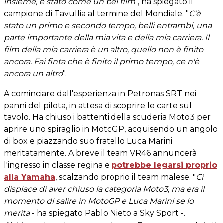
insieme, è stato come un bel film
", ha spiegato il
campione di Tavullia al termine del Mondiale. "
C'è
stato un primo e secondo tempo, belli entrambi, una
parte importante della mia vita e della mia carriera. Il
film della mia carriera è un altro, quello non è finito
ancora. Fai finta che è finito il primo tempo, ce n'è
ancora un altro
".
A cominciare dall'esperienza in Petronas SRT nei
panni del pilota, in attesa di scoprire le carte sul
tavolo. Ha chiuso i battenti della scuderia Moto3 per
aprire uno spiraglio in MotoGP, acquisendo un angolo
di box e piazzando suo fratello Luca Marini
meritatamente. A breve il team VR46 annuncerà
l'ingresso in classe regina e
potrebbe legarsi proprio
alla Yamaha
, scalzando proprio il team malese. "
Ci
dispiace di aver chiuso la categoria Moto3, ma era il
momento di salire in MotoGP e Luca Marini se lo
merita
- ha spiegato Pablo Nieto a Sky Sport -.