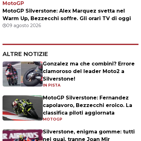
MotoGP
MotoGP Silverstone: Alex Marquez svetta nel
Warm Up, Bezzecchi soffre. Gli orari TV di oggi
09 agosto 2026
ALTRE NOTIZIE
Gonzalez ma che combini? Errore
clamoroso del leader Moto2 a
Silverstone!
IN PISTA
MotoGP Silverstone: Fernandez
capolavoro, Bezzecchi eroico. La
classifica piloti aggiornata
MOTOGP
Silverstone, enigma gomme: tutti
nei guai, tranne Joan Mir