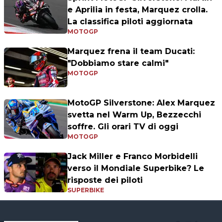
e Aprilia in festa, Marquez crolla.
La classifica piloti aggiornata
MOTOGP
Marquez frena il team Ducati:
"Dobbiamo stare calmi"
MOTOGP
MotoGP Silverstone: Alex Marquez
svetta nel Warm Up, Bezzecchi
soffre. Gli orari TV di oggi
MOTOGP
Jack Miller e Franco Morbidelli
verso il Mondiale Superbike? Le
risposte dei piloti
SUPERBIKE