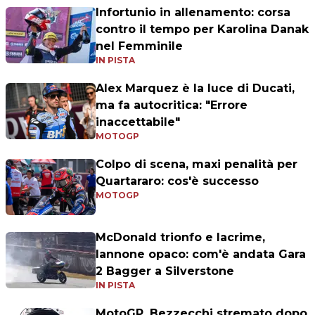
Infortunio in allenamento: corsa
contro il tempo per Karolina Danak
nel Femminile
IN PISTA
Alex Marquez è la luce di Ducati,
ma fa autocritica: "Errore
inaccettabile"
MOTOGP
Colpo di scena, maxi penalità per
Quartararo: cos'è successo
MOTOGP
McDonald trionfo e lacrime,
Iannone opaco: com'è andata Gara
2 Bagger a Silverstone
IN PISTA
MotoGP, Bezzecchi stremato dopo