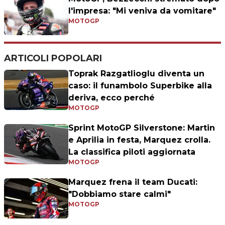
l'impresa: "Mi veniva da vomitare"
MOTOGP
ARTICOLI POPOLARI
Toprak Razgatlioglu diventa un
caso: il funambolo Superbike alla
deriva, ecco perché
MOTOGP
Sprint MotoGP Silverstone: Martin
e Aprilia in festa, Marquez crolla.
La classifica piloti aggiornata
MOTOGP
Marquez frena il team Ducati:
"Dobbiamo stare calmi"
MOTOGP