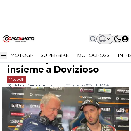
Home
MotoGP
MotoGP, Ramon Forcada Addio Al
MotoGP, Ramon Forcada
Paddock: Lascia Insieme A Dovizioso
MOTOGP
SUPERBIKE
MOTOCROSS
IN P
addio al paddock: lascia
insieme a Dovizioso
MotoGP
di
Luigi Ciamburro
domenica, 28 agosto 2022 alle 17:04