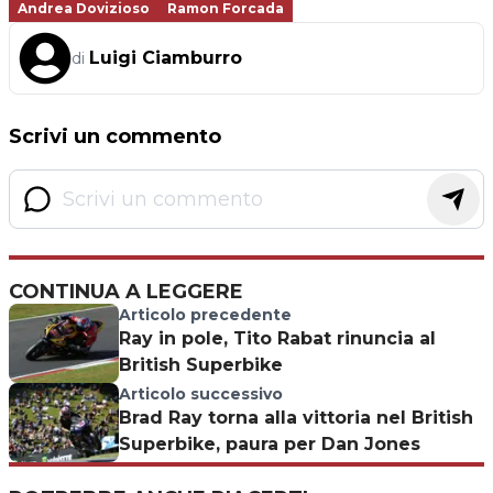
Andrea Dovizioso
Ramon Forcada
Luigi Ciamburro
di
Scrivi un commento
CONTINUA A LEGGERE
Articolo precedente
Ray in pole, Tito Rabat rinuncia al
British Superbike
Articolo successivo
Brad Ray torna alla vittoria nel British
Superbike, paura per Dan Jones