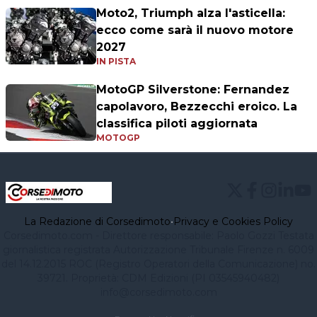
Moto2, Triumph alza l'asticella:
ecco come sarà il nuovo motore
2027
IN PISTA
MotoGP Silverstone: Fernandez
capolavoro, Bezzecchi eroico. La
classifica piloti aggiornata
MOTOGP
La Redazione di Corsedimoto
•
Privacy e Cookies Policy
Corsedimoto.com - Direttore responsabile: Paolo Gozzi Testata
giornalistica registrata Autorizzazione Tribunale Firenze n. 6009
del 14.12.2015 ROC (Registro Operatori della Comunicazione) no.
39721. Proprietà: CDM Edizioni (PI 03545940482)
info@corsedimoto.com