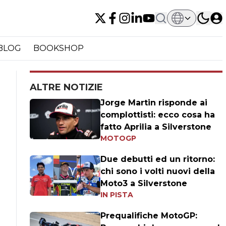
BLOG
BOOKSHOP
ALTRE NOTIZIE
Jorge Martin risponde ai
complottisti: ecco cosa ha
fatto Aprilia a Silverstone
MOTOGP
Due debutti ed un ritorno:
chi sono i volti nuovi della
Moto3 a Silverstone
IN PISTA
Prequalifiche MotoGP: