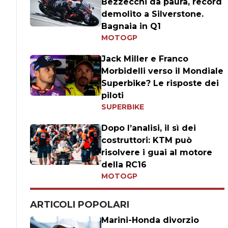
Bezzecchi da paura, record
demolito a Silverstone.
Bagnaia in Q1
MOTOGP
Jack Miller e Franco
Morbidelli verso il Mondiale
Superbike? Le risposte dei
piloti
SUPERBIKE
Dopo l’analisi, il sì dei
costruttori: KTM può
risolvere i guai al motore
della RC16
MOTOGP
ARTICOLI POPOLARI
Marini-Honda divorzio