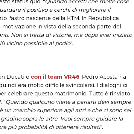
sto status quo. "
Quando accetti che molte cose
uardare il positivo e cerchi di migliorare il
nto l'astro nascente della KTM. In Repubblica
 motivazione in vista della seconda parte del
i. Non si tratta di vittorie, ma dopo aver iniziato
ù vicino possibile al podio
".
con Ducati e
con il team VR46
. Pedro Acosta ha
indi era molto difficile svincolarsi. I dialoghi ci
er celebrare questo matrimonio. Tutto è rinviato
. "
Quando qualcuno viene a parlarti devi sempre
 un marchio superiore agli altri e che ci sono sei
gradino sopra le altre. Vuoi sempre guidare la
più probabilità di ottenere risultati
".