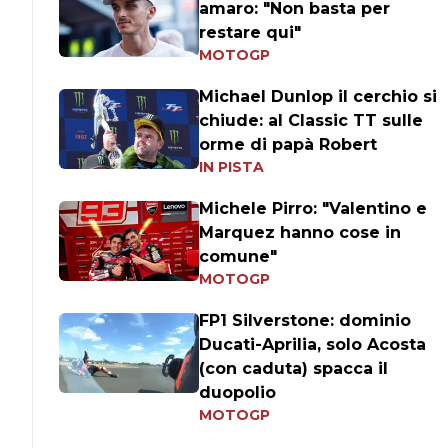
amaro: "Non basta per
restare qui"
MOTOGP
Michael Dunlop il cerchio si
chiude: al Classic TT sulle
orme di papà Robert
IN PISTA
Michele Pirro: "Valentino e
Marquez hanno cose in
comune"
MOTOGP
FP1 Silverstone: dominio
Ducati-Aprilia, solo Acosta
(con caduta) spacca il
duopolio
MOTOGP