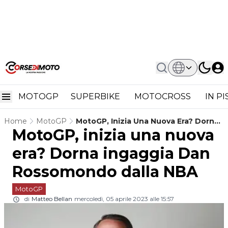
MOTOGP
SUPERBIKE
MOTOCROSS
IN P
Home
MotoGP
MotoGP, Inizia Una Nuova Era? Dorna
MotoGP, inizia una nuova
Ingaggia Dan Rossomondo Dalla NBA
era? Dorna ingaggia Dan
Rossomondo dalla NBA
MotoGP
di
Matteo Bellan
mercoledì, 05 aprile 2023 alle 15:57