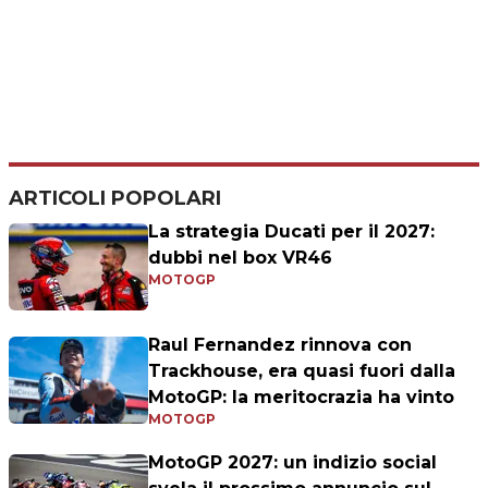
ARTICOLI POPOLARI
La strategia Ducati per il 2027:
dubbi nel box VR46
MOTOGP
Raul Fernandez rinnova con
Trackhouse, era quasi fuori dalla
MotoGP: la meritocrazia ha vinto
MOTOGP
MotoGP 2027: un indizio social