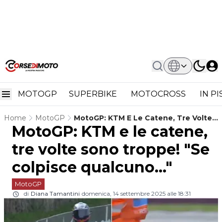
MOTOGP
SUPERBIKE
MOTOCROSS
IN P
Home
MotoGP
MotoGP: KTM E Le Catene, Tre Volte
MotoGP: KTM e le catene,
Sono Troppe! "Se Colpisce
Qualcuno..."
tre volte sono troppe! "Se
colpisce qualcuno..."
MotoGP
di
Diana Tamantini
domenica, 14 settembre 2025 alle 18:31