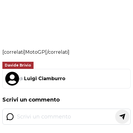
[correlati]MotoGP[/correlati]
Davide Brivio
Luigi Ciamburro
di
Scrivi un commento