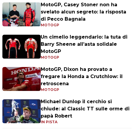
MotoGP, Casey Stoner non ha
svelato alcun segreto: la risposta
di Pecco Bagnaia
MOTOGP
Un cimelio leggendario: la tuta di
Barry Sheene all’asta solidale
MotoGP
MOTOGP
MotoGP, Dixon ha provato a
fregare la Honda a Crutchlow: il
retroscena
MOTOGP
Michael Dunlop il cerchio si
chiude: al Classic TT sulle orme di
papà Robert
IN PISTA