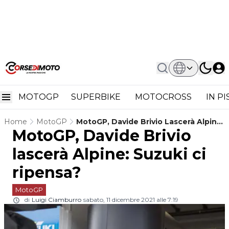
MOTOGP
SUPERBIKE
MOTOCROSS
IN P
Home
MotoGP
MotoGP, Davide Brivio Lascerà Alpine:
MotoGP, Davide Brivio
Suzuki Ci Ripensa?
lascerà Alpine: Suzuki ci
ripensa?
MotoGP
di
Luigi Ciamburro
sabato, 11 dicembre 2021 alle 7:19