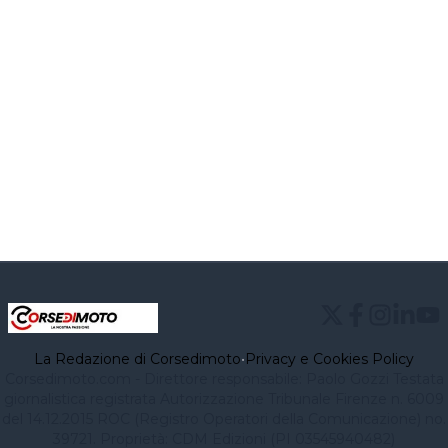
La Redazione di Corsedimoto
•
Privacy e Cookies Policy
Corsedimoto.com - Direttore responsabile: Paolo Gozzi Testata
giornalistica registrata Autorizzazione Tribunale Firenze n. 6009
del 14.12.2015 ROC (Registro Operatori della Comunicazione) no.
39721. Proprietà: CDM Edizioni (PI 03545940482)