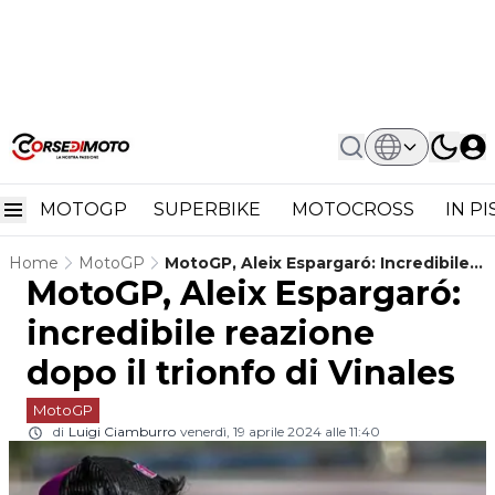
MOTOGP
SUPERBIKE
MOTOCROSS
IN P
Home
MotoGP
MotoGP, Aleix Espargaró: Incredibile
MotoGP, Aleix Espargaró:
Reazione Dopo Il Trionfo Di Vinales
incredibile reazione
dopo il trionfo di Vinales
MotoGP
di
Luigi Ciamburro
venerdì, 19 aprile 2024 alle 11:40