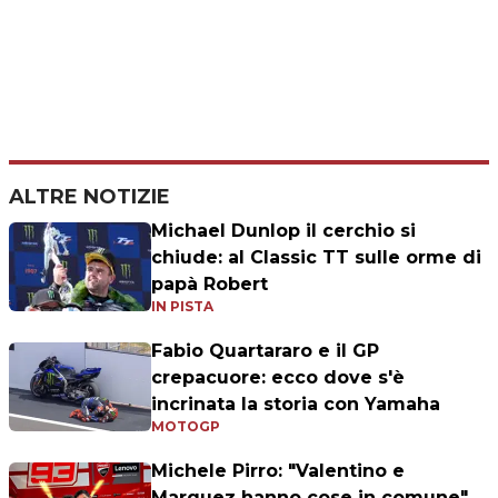
ALTRE NOTIZIE
Michael Dunlop il cerchio si
chiude: al Classic TT sulle orme di
papà Robert
IN PISTA
Fabio Quartararo e il GP
crepacuore: ecco dove s'è
incrinata la storia con Yamaha
MOTOGP
Michele Pirro: "Valentino e
Marquez hanno cose in comune"