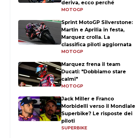
deriva, ecco perché
MOTOGP
Sprint MotoGP Silverstone:
Martin e Aprilia in festa,
Marquez crolla. La
classifica piloti aggiornata
MOTOGP
Marquez frena il team
Ducati: "Dobbiamo stare
calmi"
MOTOGP
Jack Miller e Franco
Morbidelli verso il Mondiale
Superbike? Le risposte dei
piloti
SUPERBIKE