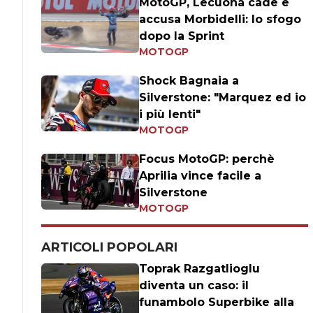
MotoGP, Lecuona cade e
accusa Morbidelli: lo sfogo
dopo la Sprint
MOTOGP
Shock Bagnaia a
Silverstone: "Marquez ed io
i più lenti"
MOTOGP
Focus MotoGP: perchè
Aprilia vince facile a
Silverstone
MOTOGP
ARTICOLI POPOLARI
Toprak Razgatlioglu
diventa un caso: il
funambolo Superbike alla