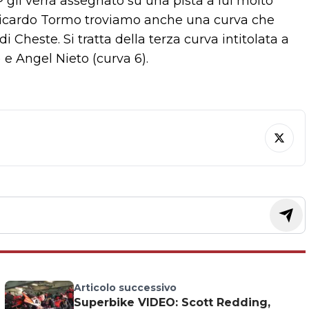
li verrà assegnato su una pista a lui molto
o Ricardo Tormo troviamo anche una curva che
i Cheste. Si tratta della terza curva intitolata a
e Angel Nieto (curva 6).
Articolo successivo
Superbike VIDEO: Scott Redding,