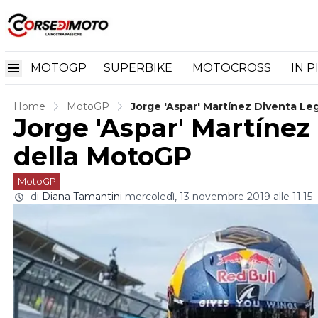
MOTOGP
SUPERBIKE
MOTOCROSS
IN P
Home
MotoGP
Jorge 'Aspar' Martínez Diventa L
Jorge 'Aspar' Martíne
della MotoGP
MotoGP
di
Diana Tamantini
mercoledì, 13 novembre 2019 alle 11:15