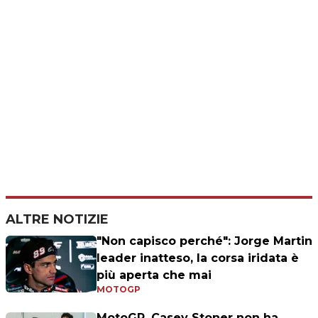
ALTRE NOTIZIE
"Non capisco perché": Jorge Martin
leader inatteso, la corsa iridata è
più aperta che mai
MOTOGP
MotoGP, Casey Stoner non ha