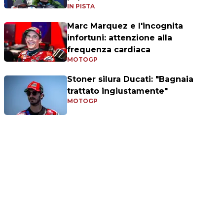
IN PISTA
Marc Marquez e l'incognita
infortuni: attenzione alla
frequenza cardiaca
MOTOGP
Stoner silura Ducati: "Bagnaia
trattato ingiustamente"
MOTOGP