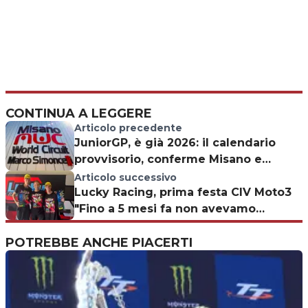
CONTINUA A LEGGERE
Articolo precedente
JuniorGP, è già 2026: il calendario
provvisorio, conferme Misano e
Magny-Cours
Articolo successivo
Lucky Racing, prima festa CIV Moto3
"Fino a 5 mesi fa non avevamo
niente!"
POTREBBE ANCHE PIACERTI