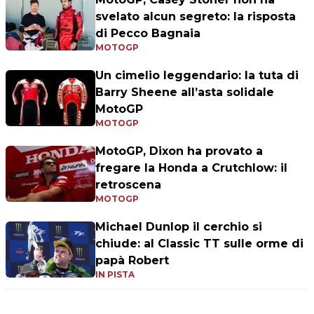
svelato alcun segreto: la risposta
di Pecco Bagnaia
MOTOGP
Un cimelio leggendario: la tuta di
Barry Sheene all’asta solidale
MotoGP
MOTOGP
MotoGP, Dixon ha provato a
fregare la Honda a Crutchlow: il
retroscena
MOTOGP
Michael Dunlop il cerchio si
chiude: al Classic TT sulle orme di
papà Robert
IN PISTA