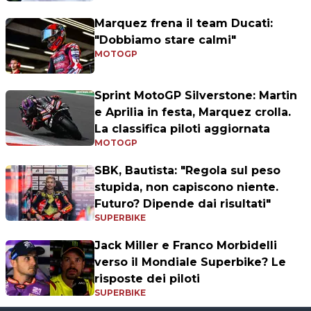
Marquez frena il team Ducati:
"Dobbiamo stare calmi"
MOTOGP
Sprint MotoGP Silverstone: Martin
e Aprilia in festa, Marquez crolla.
La classifica piloti aggiornata
MOTOGP
SBK, Bautista: "Regola sul peso
stupida, non capiscono niente.
Futuro? Dipende dai risultati"
SUPERBIKE
Jack Miller e Franco Morbidelli
verso il Mondiale Superbike? Le
risposte dei piloti
SUPERBIKE