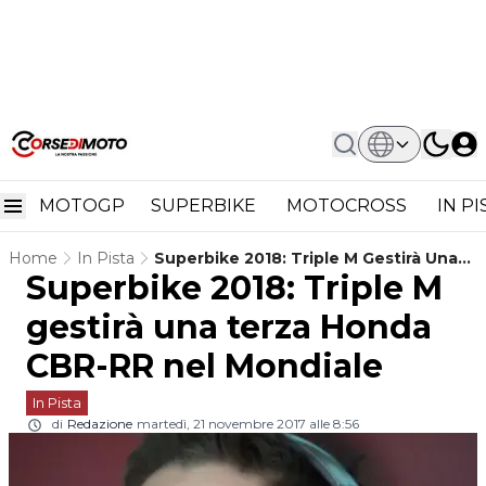
MOTOGP
SUPERBIKE
MOTOCROSS
IN P
Home
In Pista
Superbike 2018: Triple M Gestirà Una
Superbike 2018: Triple M
Terza Honda CBR-RR Nel Mondiale
gestirà una terza Honda
CBR-RR nel Mondiale
In Pista
di
Redazione
martedì, 21 novembre 2017 alle 8:56