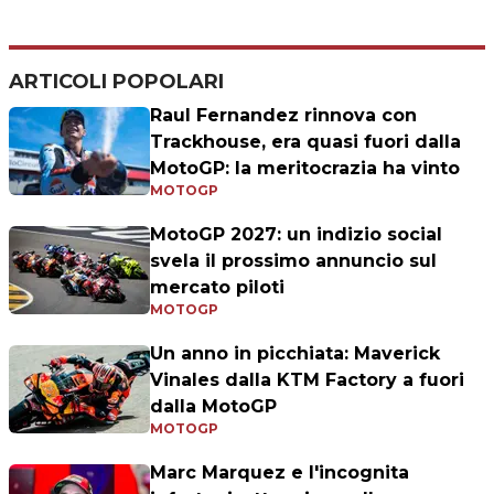
ARTICOLI POPOLARI
Raul Fernandez rinnova con
Trackhouse, era quasi fuori dalla
MotoGP: la meritocrazia ha vinto
MOTOGP
MotoGP 2027: un indizio social
svela il prossimo annuncio sul
mercato piloti
MOTOGP
Un anno in picchiata: Maverick
Vinales dalla KTM Factory a fuori
dalla MotoGP
MOTOGP
Marc Marquez e l'incognita