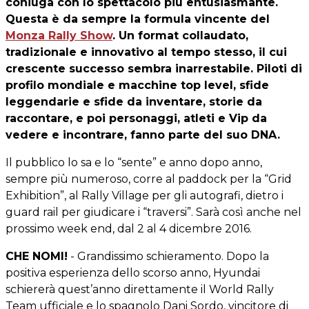
coniuga con lo spettacolo più entusiasmante.
Questa è da sempre la formula vincente del
Monza Rally Show
. Un format collaudato,
tradizionale e innovativo al tempo stesso, il cui
crescente successo sembra inarrestabile. Piloti di
profilo mondiale e macchine top level, sfide
leggendarie e sfide da inventare, storie da
raccontare, e poi personaggi, atleti e Vip da
vedere e incontrare, fanno parte del suo DNA.
Il pubblico lo sa e lo “sente” e anno dopo anno,
sempre più numeroso, corre al paddock per la “Grid
Exhibition”, al Rally Village per gli autografi, dietro i
guard rail per giudicare i “traversi”. Sarà così anche nel
prossimo week end, dal 2 al 4 dicembre 2016.
CHE NOMI!
- Grandissimo schieramento. Dopo la
positiva esperienza dello scorso anno, Hyundai
schiererà quest’anno direttamente il World Rally
Team ufficiale e lo spagnolo Dani Sordo, vincitore di