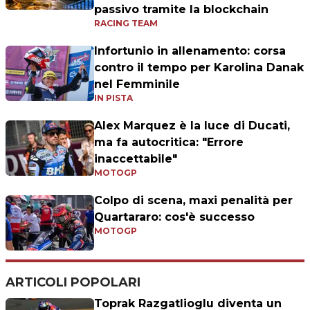
passivo tramite la blockchain
RACING TEAM
Infortunio in allenamento: corsa
contro il tempo per Karolina Danak
nel Femminile
IN PISTA
Alex Marquez è la luce di Ducati,
ma fa autocritica: "Errore
inaccettabile"
MOTOGP
Colpo di scena, maxi penalità per
Quartararo: cos'è successo
MOTOGP
ARTICOLI POPOLARI
Toprak Razgatlioglu diventa un