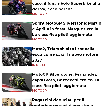
caso: il funambolo Superbike alla
deriva, ecco perché
MOTOGP
Sprint MotoGP Silverstone: Martin
e Aprilia in festa, Marquez crolla.
La classifica piloti aggiornata
MOTOGP
Moto2, Triumph alza l'asticella:
ecco come sarà il nuovo motore
2027
IN PISTA
MotoGP Silverstone: Fernandez
capolavoro, Bezzecchi eroico. La
classifica piloti aggiornata
MOTOGP
Ragazzini denuciati per il
motorino: perchè è una storia