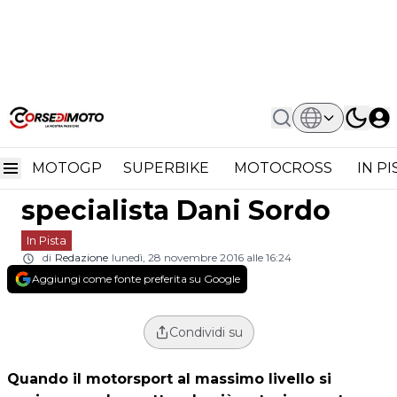
Home
In Pista
Rally Monza Show Rossi E Cairoli
Rally Monza Show Rossi e
Sfidano Lo Specialista Dani Sordo
MOTOGP
SUPERBIKE
MOTOCROSS
IN P
Cairoli sfidano lo
specialista Dani Sordo
In Pista
di
Redazione
lunedì, 28 novembre 2016 alle 16:24
Aggiungi come fonte preferita su Google
Condividi su
Quando il motorsport al massimo livello si