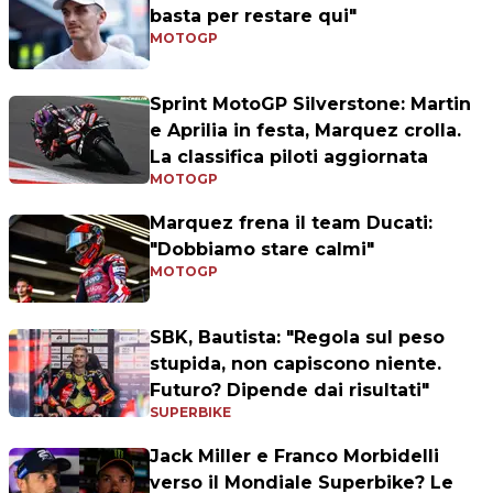
basta per restare qui"
MOTOGP
Sprint MotoGP Silverstone: Martin
e Aprilia in festa, Marquez crolla.
La classifica piloti aggiornata
MOTOGP
Marquez frena il team Ducati:
"Dobbiamo stare calmi"
MOTOGP
SBK, Bautista: "Regola sul peso
stupida, non capiscono niente.
Futuro? Dipende dai risultati"
SUPERBIKE
Jack Miller e Franco Morbidelli
verso il Mondiale Superbike? Le