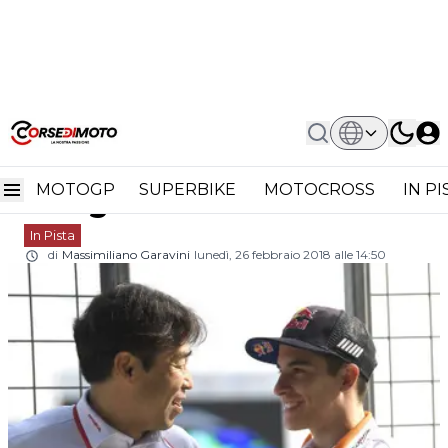
Home
In Pista
MotoGP: Marquez-Honda, L’elogio
MotoGP: Marquez-Honda,
Della Follia
MOTOGP
SUPERBIKE
MOTOCROSS
IN P
l’elogio della follia
In Pista
di
Massimiliano Garavini
lunedì, 26 febbraio 2018 alle 14:50