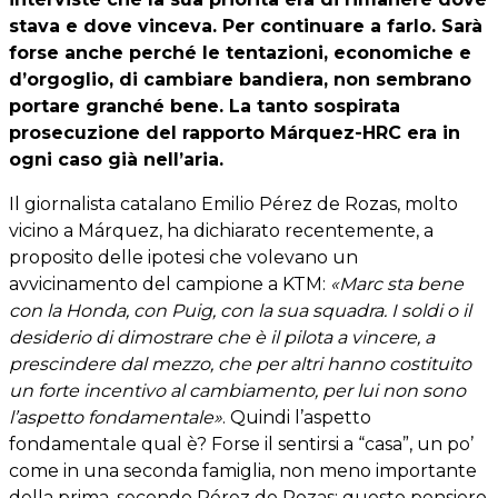
stava e dove vinceva. Per continuare a farlo. Sarà
forse anche perché le tentazioni, economiche e
d’orgoglio, di cambiare bandiera, non sembrano
portare granché bene. La tanto sospirata
prosecuzione del rapporto Márquez-HRC era in
ogni caso già nell’aria.
Il giornalista catalano Emilio Pérez de Rozas, molto
vicino a Márquez, ha dichiarato recentemente, a
proposito delle ipotesi che volevano un
avvicinamento del campione a KTM:
«Marc sta bene
con la Honda, con Puig, con la sua squadra. I soldi o il
desiderio di dimostrare che è il pilota a vincere, a
prescindere dal mezzo, che per altri hanno costituito
un forte incentivo al cambiamento, per lui non sono
l’aspetto fondamentale»
. Quindi l’aspetto
fondamentale qual è? Forse il sentirsi a “casa”, un po’
come in una seconda famiglia, non meno importante
della prima, secondo Pérez de Rozas; questo pensiero