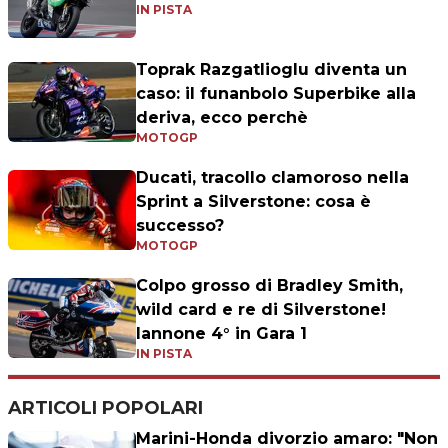
IN PISTA
Toprak Razgatlioglu diventa un
caso: il funanbolo Superbike alla
deriva, ecco perchè
MOTOGP
Ducati, tracollo clamoroso nella
Sprint a Silverstone: cosa è
successo?
MOTOGP
Colpo grosso di Bradley Smith,
wild card e re di Silverstone!
Iannone 4° in Gara 1
IN PISTA
ARTICOLI POPOLARI
Marini-Honda divorzio amaro: "Non