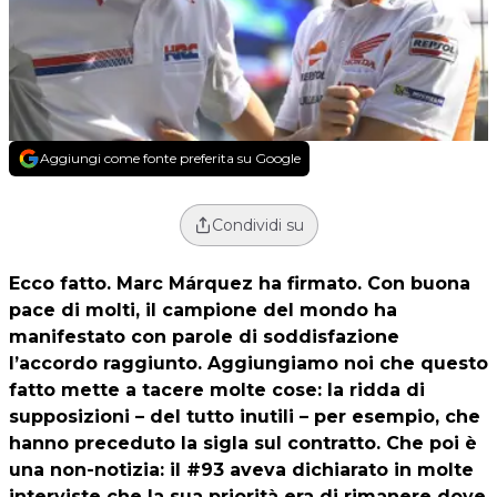
Aggiungi come fonte preferita su Google
Condividi su
Ecco fatto.
Marc Márquez
ha firmato. Con buona
pace di molti, il campione del mondo ha
manifestato con parole di soddisfazione
l’accordo raggiunto. Aggiungiamo noi che questo
fatto mette a tacere molte cose: la ridda di
supposizioni – del tutto inutili – per esempio, che
hanno preceduto la sigla sul contratto. Che poi è
una non-notizia: il #93 aveva dichiarato in molte
interviste che la sua priorità era di rimanere dove