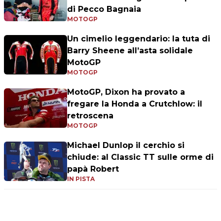
di Pecco Bagnaia
MOTOGP
Un cimelio leggendario: la tuta di
Barry Sheene all’asta solidale
MotoGP
MOTOGP
MotoGP, Dixon ha provato a
fregare la Honda a Crutchlow: il
retroscena
MOTOGP
Michael Dunlop il cerchio si
chiude: al Classic TT sulle orme di
papà Robert
IN PISTA