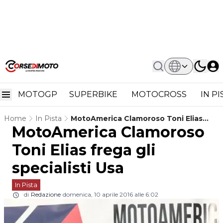
MOTOGP
SUPERBIKE
MOTOCROSS
IN P
Home
In Pista
MotoAmerica Clamoroso Toni Elias
MotoAmerica Clamoroso
Frega Gli Specialisti Usa
Toni Elias frega gli
specialisti Usa
In Pista
di
Redazione
domenica, 10 aprile 2016 alle 6:02