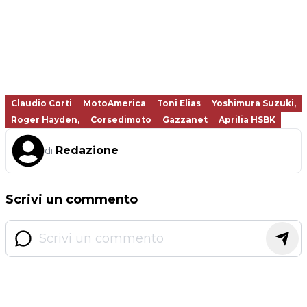
Claudio Corti
MotoAmerica
Toni Elias
Yoshimura Suzuki,
Roger Hayden,
Corsedimoto
Gazzanet
Aprilia HSBK
Redazione
di
Scrivi un commento