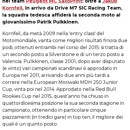
nel team
Peugeot MC SaxoPrint
: oltre a
Jakub
Kornfeil
, in arrivo da Drive M7 SIC Racing Team,
la squadra tedesca affiderà la seconda moto al
giovanissimo Patrik Pulkkinen.
Kornfeil, da metà 2009 nella 'entry class' del
Motomondiale, vanta come migliori risultati finora due
podi, ottenuti entrambi nel corso del 2015: si tratta di
un secondo posto a Silverstone e di un terzo posto a
Valencia. Pulkkinen, classe 2001, dopo aver disputato
(e vinto) vari campionati scandinavi è approdato in
Europa nel 2011, arrivando due anni più tardi a
correre nella European Moriwaki MDH 250 Junior
Cup, vinta poi nel 2014. Approdato nella Red Bull
Rookies Cup nel 2015, quest’anno ha chiuso in
quattordicesima posizione la sua seconda stagione in
campionato, ottenendo in particolare cinque
piazzamenti (in tredici gare) in top ten, il migliore dei
quali è un quinto posto.