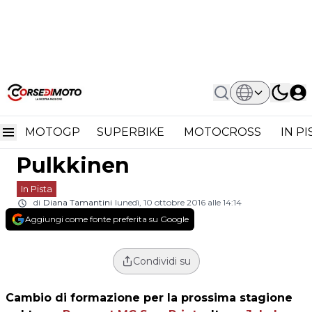
Home
In Pista
Moto3 Peugeot SaxoPrint 2017 Con
Moto3 Peugeot SaxoPrint
Kornfeil E Pulkkinen
MOTOGP
SUPERBIKE
MOTOCROSS
IN P
2017 con Kornfeil e
Pulkkinen
In Pista
di
Diana Tamantini
lunedì, 10 ottobre 2016 alle 14:14
Aggiungi come fonte preferita su Google
Condividi su
Cambio di formazione per la prossima stagione