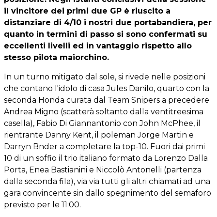
il vincitore dei primi due GP è riuscito a
distanziare di 4/10 i nostri due portabandiera, per
quanto in termini di passo si sono confermati su
eccellenti livelli ed in vantaggio rispetto allo
stesso pilota maiorchino.
In un turno mitigato dal sole, si rivede nelle posizioni
che contano l'idolo di casa Jules Danilo, quarto con la
seconda Honda curata dal Team Snipers a precedere
Andrea Migno (scatterà soltanto dalla ventitreesima
casella), Fabio Di Giannantonio con John McPhee, il
rientrante Danny Kent, il poleman Jorge Martin e
Darryn Bnder a completare la top-10. Fuori dai primi
10 di un soffio il trio italiano formato da Lorenzo Dalla
Porta, Enea Bastianini e Niccolò Antonelli (partenza
dalla seconda fila), via via tutti gli altri chiamati ad una
gara convincente sin dallo spegnimento del semaforo
previsto per le 11:00.