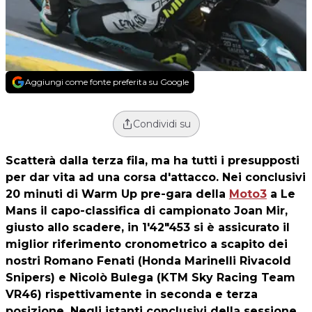
Aggiungi come fonte preferita su Google
Condividi su
Scatterà dalla terza fila, ma ha tutti i presupposti
per dar vita ad una corsa d'attacco. Nei conclusivi
20 minuti di Warm Up pre-gara della
Moto3
a Le
Mans il capo-classifica di campionato Joan Mir,
giusto allo scadere, in 1'42"453 si è assicurato il
miglior riferimento cronometrico a scapito dei
nostri Romano Fenati (Honda Marinelli Rivacold
Snipers) e Nicolò Bulega (KTM Sky Racing Team
VR46) rispettivamente in seconda e terza
posizione. Negli istanti conclusivi della sessione