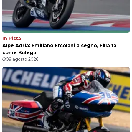
In Pista
Alpe Adria: Emiliano Ercolani a segno, Filla fa
come Bulega
09 agosto 2026