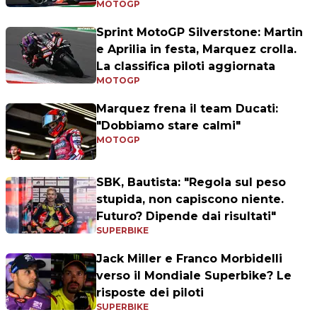
MOTOGP
Sprint MotoGP Silverstone: Martin
e Aprilia in festa, Marquez crolla.
La classifica piloti aggiornata
MOTOGP
Marquez frena il team Ducati:
"Dobbiamo stare calmi"
MOTOGP
SBK, Bautista: "Regola sul peso
stupida, non capiscono niente.
Futuro? Dipende dai risultati"
SUPERBIKE
Jack Miller e Franco Morbidelli
verso il Mondiale Superbike? Le
risposte dei piloti
SUPERBIKE