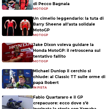
di Pecco Bagnaia
MOTOGP
Un cimelio leggendario: la tuta di
Barry Sheene all’asta solidale
MotoGP
MOTOGP
Jake Dixon voleva guidare la
Honda MotoGP: il retroscena sul
tentativo fallito
MOTOGP
Michael Dunlop il cerchio si
chiude: al Classic TT sulle orme di
papà Robert
IN PISTA
Fabio Quartararo e il GP
crepacuore: ecco dove s'è
incrinata la storia con Yamaha