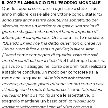
IL 2017 E L'ANNUNCIO DELL'ESORDIO MONDIALE
-
Quello appena concluso in ogni caso è stato il suo
anno migliore, grazie alle tre vittorie conquistate:
"Ci
sono state anche tante cadute, ma soprattutto per
sfortuna, come un incidente di gara o una scelta di
gomme sbagliata, che però mi hanno impedito di
lottare per il campionato."
Ora ci sarà il salto mondiale:
"Quando Emilio me l'ha detto, quasi non ci credevo!
Ero davvero felice e sarà un privilegio avere Aron
[Canet] come compagno di squadra, visto che sarà
uno dei candidati per il titolo."
Nel frattempo Lopez ha
già avuto un assaggio nel corso dei primi test realizzati
a stagione conclusa, un modo per conoscere sia la
moto che la squadra:
"All'inizio ero abbastanza
nervoso, ma piano piano mi sono sentito come a casa.
Il feeling con la moto è buono, così come l'atmosfera
nel team."
Per quanto riguarda le aspettative, lo
spagnolo mantiene un basso profilo:
"Voglio solo
imparare velocemente i circuiti, visto che non li