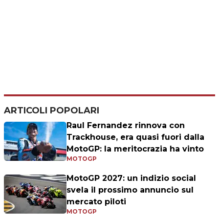
ARTICOLI POPOLARI
Raul Fernandez rinnova con
Trackhouse, era quasi fuori dalla
MotoGP: la meritocrazia ha vinto
MOTOGP
MotoGP 2027: un indizio social
svela il prossimo annuncio sul
mercato piloti
MOTOGP