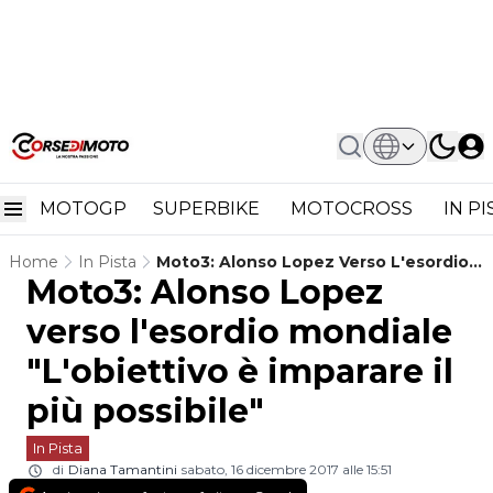
MOTOGP
SUPERBIKE
MOTOCROSS
IN P
Home
In Pista
Moto3: Alonso Lopez Verso L'esordio
Moto3: Alonso Lopez
Mondiale "L'obiettivo È Imparare Il Più
Possibile"
verso l'esordio mondiale
"L'obiettivo è imparare il
più possibile"
In Pista
di
Diana Tamantini
sabato, 16 dicembre 2017 alle 15:51