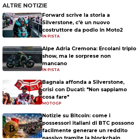
ALTRE NOTIZIE
Forward scrive la storia a
Silverstone, c'è un nuovo
costruttore da podio in Moto2
IN PISTA
Alpe Adria Cremona: Ercolani triplo
show, ma le sorprese non
mancano
IN PISTA
Bagnaia affonda a Silverstone,
crisi con Ducati: "Non sappiamo
cosa fare"
MOTOGP
Notizie su Bitcoin: come i
possessori italiani di BTC possono
facilmente generare un reddito
passivo tramite la blockchain