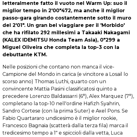
letteralmente fatto il vuoto nel Warm Up: suo il
miglior tempo in 2'00"472, ma anche il miglior
passo-gara girando costantemente sotto il muro
del 2'01". Un gran bel viaggiare per il 'Morbido'
che ha rifilato 292 millesimi a Takaaki Nakagami
(KALEX IDEMITSU Honda Team Asia), 0"299 a
Miguel Oliveira che completa la top-3 con la
debuttante KTM.
Nelle posizioni che contano non manca il vice-
Campione del Mondo in carica (e vincitore a Losail lo
scorso anno) Thomas Luthi, quarto con un
convincente Mattia Pasini classificatosi quinto a
precedere Lorenzo Baldassarri (6°), Alex Marquez (7°),
completano la top-10 nell'ordine Hafizh Syahrin,
Sandro Cortese (con la prima Suter) e Axel Pons. Se
Fabio Quartararo undicesimo è il miglior rookie,
Francesco Bagnaia (scatterà dalla terza fila) marca il
tredicesimo tempo a 1" e spiccioli dalla vetta, Luca