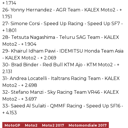
+ 1.714
26- Yonny Hernandez - AGR Team - KALEX Moto2 - +
1.751
27- Simone Corsi - Speed Up Racing - Speed Up SF7 -
+ 1.801
28- Tetsuta Nagashima - Teluru SAG Team - KALEX
Moto2 - + 1.904
29- Khairul Idham Pawi - IDEMITSU Honda Team Asia
- KALEX Moto2 - + 2.069
30- Brad Binder - Red Bull KTM Ajo - KTM Moto2 - +
2.131
31- Andrea Locatelli - Italtrans Racing Team - KALEX
Moto2 - + 2.698
32- Stefano Manzi - Sky Racing Team VR46 - KALEX
Moto2 - + 3.697
33- Saeed Al Sulaiti - QMMF Racing - Speed Up SF16 -
+ 4.153
MotoGP
Moto2
Moto2 2017
Motomondiale 2017