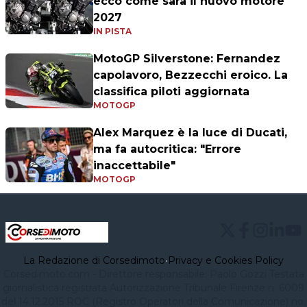
ecco come sarà il nuovo motore
2027
IN PISTA
MotoGP Silverstone: Fernandez
capolavoro, Bezzecchi eroico. La
classifica piloti aggiornata
MOTOGP
Alex Marquez è la luce di Ducati,
ma fa autocritica: "Errore
inaccettabile"
MOTOGP
La Redazione di Corsedimoto
•
Privacy e Cookies Policy
Corsedimoto.com - Direttore responsabile: Paolo Gozzi Testata
giornalistica registrata Autorizzazione Tribunale Firenze n. 6009
del 14.12.2015 ROC (Registro Operatori della Comunicazione) no.