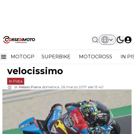
Home
In Pista
Moto2 Qatar Warm Up Franco
Moto2 Qatar Warm Up
Morbidelli Velocissimo
MOTOGP
SUPERBIKE
MOTOCROSS
IN P
Franco Morbidelli
velocissimo
In Pista
di
Alessio Piana
domenica, 26 marzo 2017 alle 13:40