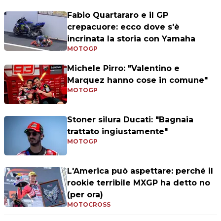
Fabio Quartararo e il GP
crepacuore: ecco dove s'è
incrinata la storia con Yamaha
MOTOGP
Michele Pirro: "Valentino e
Marquez hanno cose in comune"
MOTOGP
Stoner silura Ducati: "Bagnaia
trattato ingiustamente"
MOTOGP
L'America può aspettare: perché il
rookie terribile MXGP ha detto no
(per ora)
MOTOCROSS