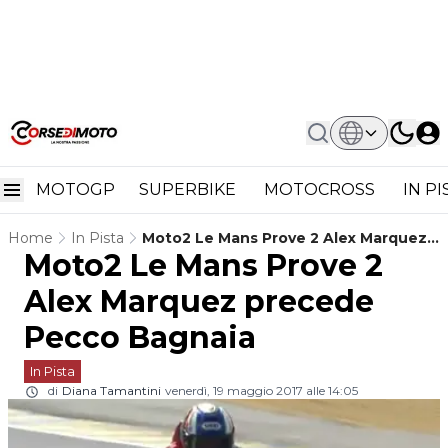
MOTOGP
SUPERBIKE
MOTOCROSS
IN P
Home
In Pista
Moto2 Le Mans Prove 2 Alex Marquez
Moto2 Le Mans Prove 2
Precede Pecco Bagnaia
Alex Marquez precede
Pecco Bagnaia
In Pista
di
Diana Tamantini
venerdì, 19 maggio 2017 alle 14:05