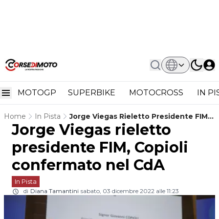
MOTOGP
SUPERBIKE
MOTOCROSS
IN P
Home
In Pista
Jorge Viegas Rieletto Presidente FIM,
Jorge Viegas rieletto
Copioli Confermato Nel CdA
presidente FIM, Copioli
confermato nel CdA
In Pista
di
Diana Tamantini
sabato, 03 dicembre 2022 alle 11:23