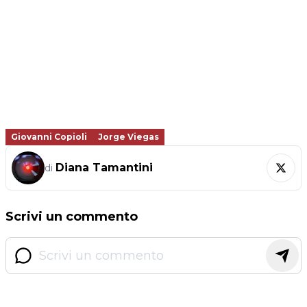
Giovanni Copioli
Jorge Viegas
Diana Tamantini
di
Scrivi un commento