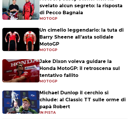
svelato alcun segreto: la risposta
di Pecco Bagnaia
MOTOGP
Un cimelio leggendario: la tuta di
Barry Sheene all’asta solidale
MotoGP
MOTOGP
Jake Dixon voleva guidare la
Honda MotoGP: il retroscena sul
tentativo fallito
MOTOGP
Michael Dunlop il cerchio si
chiude: al Classic TT sulle orme di
papà Robert
IN PISTA