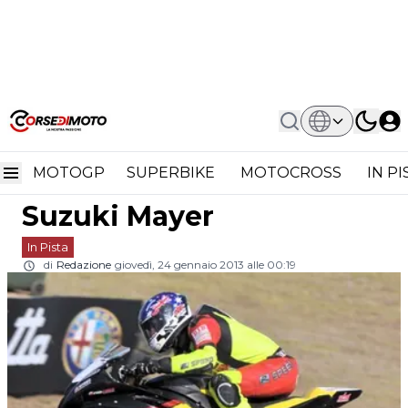
Home
In Pista
IDM Superbike: Jed Metcher Firma Con
IDM Superbike: Jed
Team Suzuki Mayer
MOTOGP
SUPERBIKE
MOTOCROSS
IN P
Metcher firma con Team
Suzuki Mayer
In Pista
di
Redazione
giovedì, 24 gennaio 2013 alle 00:19