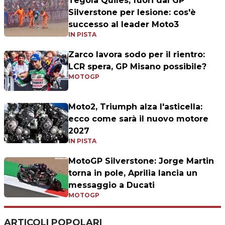
Tegola Quiles, fuori dal GP
Silverstone per lesione: cos'è
successo al leader Moto3
IN PISTA
Zarco lavora sodo per il rientro:
LCR spera, GP Misano possibile?
MOTOGP
Moto2, Triumph alza l'asticella:
ecco come sarà il nuovo motore
2027
IN PISTA
MotoGP Silverstone: Jorge Martin
torna in pole, Aprilia lancia un
messaggio a Ducati
MOTOGP
ARTICOLI POPOLARI