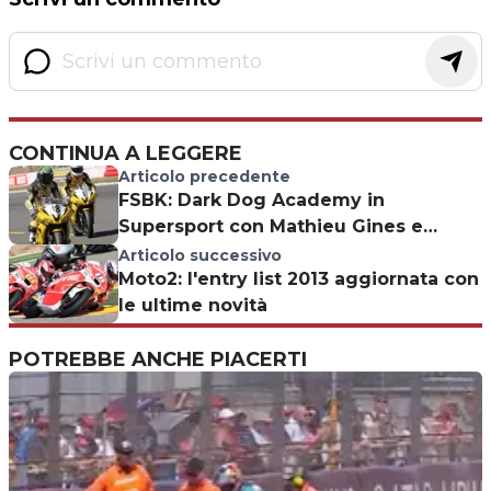
CONTINUA A LEGGERE
Articolo precedente
FSBK: Dark Dog Academy in
Supersport con Mathieu Gines e
Gregory Di Carlo
Articolo successivo
Moto2: l'entry list 2013 aggiornata con
le ultime novità
POTREBBE ANCHE PIACERTI