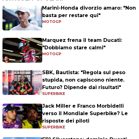
Marini-Honda divorzio amaro: "Non
basta per restare qui"
MOTOGP
Marquez frena il team Ducati:
"Dobbiamo stare calmi"
MOTOGP
SBK, Bautista: "Regola sul peso
stupida, non capiscono niente.
Futuro? Dipende dai risultati"
SUPERBIKE
Jack Miller e Franco Morbidelli
verso il Mondiale Superbike? Le
risposte dei piloti
SUPERBIKE