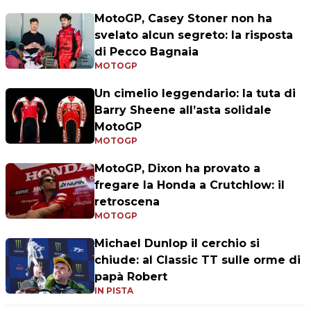
MotoGP, Casey Stoner non ha
svelato alcun segreto: la risposta
di Pecco Bagnaia
MOTOGP
Un cimelio leggendario: la tuta di
Barry Sheene all’asta solidale
MotoGP
MOTOGP
MotoGP, Dixon ha provato a
fregare la Honda a Crutchlow: il
retroscena
MOTOGP
Michael Dunlop il cerchio si
chiude: al Classic TT sulle orme di
papà Robert
IN PISTA