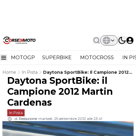
MOTOGP
SUPERBIKE
MOTOCROSS
IN P
Home
In Pista
Daytona SportBike: Il Campione 2012
Daytona SportBike: il
Martin Cardenas
Campione 2012 Martin
Cardenas
In Pista
di
Redazione
martedì, 25 settembre 2012 alle 23:41