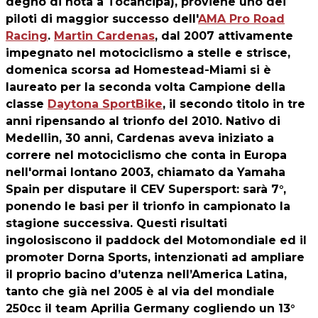
degno di nota a Tocancipa), proviene uno dei
piloti di maggior successo dell'
AMA Pro Road
Racing
.
Martin Cardenas
, dal 2007 attivamente
impegnato nel motociclismo a stelle e strisce,
domenica scorsa ad Homestead-Miami si è
laureato per la seconda volta Campione della
classe
Daytona SportBike
, il secondo titolo in tre
anni ripensando al trionfo del 2010. Nativo di
Medellin, 30 anni, Cardenas aveva iniziato a
correre nel motociclismo che conta in Europa
nell'ormai lontano 2003, chiamato da Yamaha
Spain per disputare il CEV Supersport: sarà 7°,
ponendo le basi per il trionfo in campionato la
stagione successiva. Questi risultati
ingolosiscono il paddock del Motomondiale ed il
promoter Dorna Sports, intenzionati ad ampliare
il proprio bacino d’utenza nell’America Latina,
tanto che già nel 2005 è al via del mondiale
250cc il team Aprilia Germany cogliendo un 13°