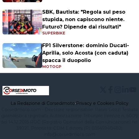
SBK, Bautista: "Regola sul peso
stupida, non capiscono niente.
Futuro? Dipende dai risultati"
SUPERBIKE
FP1 Silverstone: dominio Ducati-
Aprilia, solo Acosta (con caduta)
spacca il duopolio
MOTOGP
La Redazione di Corsedimoto
•
Privacy e Cookies Policy
Corsedimoto.com - Direttore responsabile: Paolo Gozzi Testata
giornalistica registrata Autorizzazione Tribunale Firenze n. 6009
del 14.12.2015 ROC (Registro Operatori della Comunicazione) no.
39721. Proprietà: CDM Edizioni (PI 03545940482)
info@corsedimoto.com