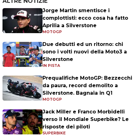
ALTRE NOTIZIE
Jorge Martin smentisce i
complottisti: ecco cosa ha fatto
Aprilia a Silverstone
MOTOGP
Due debutti ed un ritorno: chi
sono i volti nuovi della Moto3 a
Silverstone
IN PISTA
Prequalifiche MotoGP: Bezzecchi
da paura, record demolito a
Silverstone. Bagnaia in Q1
MOTOGP
Jack Miller e Franco Morbidelli
verso il Mondiale Superbike? Le
risposte dei piloti
SUPERBIKE