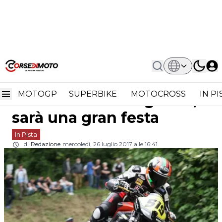
Home
In Pista
CIVS: Grande Attesa Per Il 4° Round In
CIVS: Grande attesa per il
Garfagnana, Sarà Una Gran Festa
MOTOGP
SUPERBIKE
MOTOCROSS
IN P
4° round in Garfagnana,
sarà una gran festa
In Pista
di
Redazione
mercoledì, 26 luglio 2017 alle 16:41