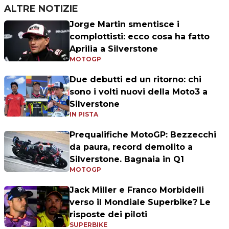
ALTRE NOTIZIE
Jorge Martin smentisce i
complottisti: ecco cosa ha fatto
Aprilia a Silverstone
MOTOGP
Due debutti ed un ritorno: chi
sono i volti nuovi della Moto3 a
Silverstone
IN PISTA
Prequalifiche MotoGP: Bezzecchi
da paura, record demolito a
Silverstone. Bagnaia in Q1
MOTOGP
Jack Miller e Franco Morbidelli
verso il Mondiale Superbike? Le
risposte dei piloti
SUPERBIKE