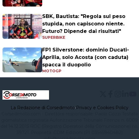
SBK, Bautista: "Regola sul peso
stupida, non capiscono niente.
Futuro? Dipende dai risultati"
SUPERBIKE
FP1 Silverstone: dominio Ducati-
Aprilia, solo Acosta (con caduta)
spacca il duopolio
MOTOGP
La Redazione di Corsedimoto
•
Privacy e Cookies Policy
Corsedimoto.com - Direttore responsabile: Paolo Gozzi Testata
giornalistica registrata Autorizzazione Tribunale Firenze n. 6009
del 14.12.2015 ROC (Registro Operatori della Comunicazione) no.
39721. Proprietà: CDM Edizioni (PI 03545940482)
info@corsedimoto.com