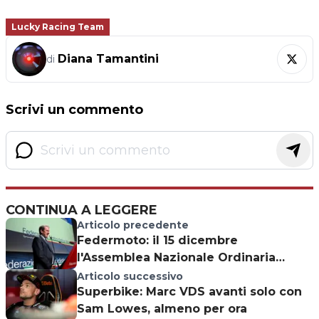
Lucky Racing Team
Diana Tamantini
di
Scrivi un commento
CONTINUA A LEGGERE
Articolo precedente
Federmoto: il 15 dicembre
l'Assemblea Nazionale Ordinaria
Elettiva
Articolo successivo
Superbike: Marc VDS avanti solo con
Sam Lowes, almeno per ora