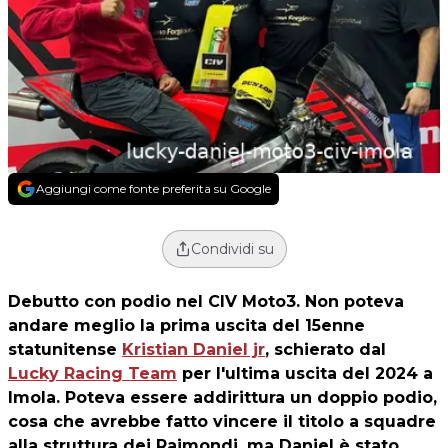
Aggiungi come fonte preferita su Google
Condividi su
Debutto con podio nel CIV Moto3. Non poteva
andare meglio la prima uscita del 15enne
statunitense
Kristian Daniel jr
, schierato dal
Lucky Racing Team
per l'ultima uscita del 2024 a
Imola. Poteva essere addirittura un doppio podio,
cosa che avrebbe fatto vincere il titolo a squadre
alla struttura dei Raimondi, ma Daniel è stato