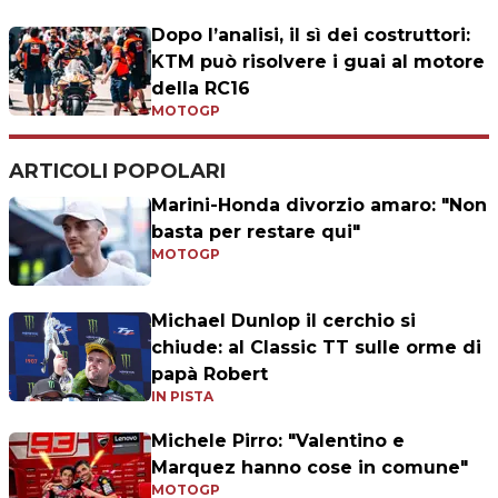
Dopo l’analisi, il sì dei costruttori:
KTM può risolvere i guai al motore
della RC16
MOTOGP
ARTICOLI POPOLARI
Marini-Honda divorzio amaro: "Non
basta per restare qui"
MOTOGP
Michael Dunlop il cerchio si
chiude: al Classic TT sulle orme di
papà Robert
IN PISTA
Michele Pirro: "Valentino e
Marquez hanno cose in comune"
MOTOGP