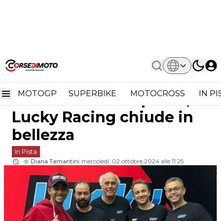
Home
In Pista
Moto3: Kristian Daniel Debutto CIV
Moto3: Kristian Daniel
Con Podio, Lucky Racing Chiude In
Bellezza
MOTOGP
SUPERBIKE
MOTOCROSS
IN P
debutto CIV con podio,
Lucky Racing chiude in
bellezza
In Pista
di
Diana Tamantini
mercoledì, 02 ottobre 2024 alle 11:25