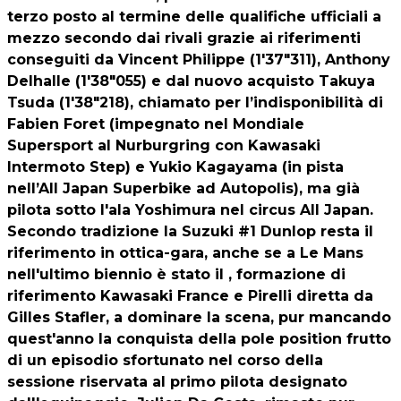
terzo posto al termine delle qualifiche ufficiali a
mezzo secondo dai rivali grazie ai riferimenti
conseguiti da Vincent Philippe (1'37"311), Anthony
Delhalle (1'38"055) e dal nuovo acquisto Takuya
Tsuda (1'38"218), chiamato per l’indisponibilità di
Fabien Foret (impegnato nel Mondiale
Supersport al Nurburgring con Kawasaki
Intermoto Step) e Yukio Kagayama (in pista
nell’All Japan Superbike ad Autopolis), ma già
pilota sotto l'ala Yoshimura nel circus All Japan.
Secondo tradizione la Suzuki #1 Dunlop resta il
riferimento in ottica-gara, anche se a Le Mans
nell'ultimo biennio è stato il , formazione di
riferimento Kawasaki France e Pirelli diretta da
Gilles Stafler, a dominare la scena, pur mancando
quest'anno la conquista della pole position frutto
di un episodio sfortunato nel corso della
sessione riservata al primo pilota designato