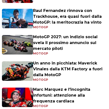
Raul Fernandez rinnova con
Trackhouse, era quasi fuori dalla
MotoGP: la meritocrazia ha vinto
MOTOGP
MotoGP 2027: un indizio social
svela il prossimo annuncio sul
mercato piloti
MOTOGP
Un anno in picchiata: Maverick
Vinales dalla KTM Factory a fuori
dalla MotoGP
MOTOGP
Marc Marquez e l'incognita
infortuni: attenzione alla
frequenza cardiaca
MOTOGP