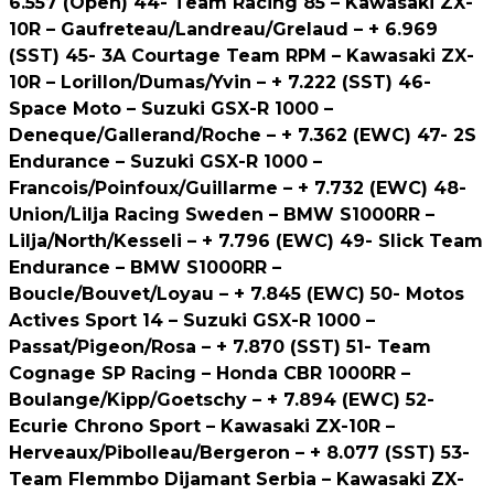
6.557 (Open) 44- Team Racing 85 – Kawasaki ZX-
10R – Gaufreteau/Landreau/Grelaud – + 6.969
(SST) 45- 3A Courtage Team RPM – Kawasaki ZX-
10R – Lorillon/Dumas/Yvin – + 7.222 (SST) 46-
Space Moto – Suzuki GSX-R 1000 –
Deneque/Gallerand/Roche – + 7.362 (EWC) 47- 2S
Endurance – Suzuki GSX-R 1000 –
Francois/Poinfoux/Guillarme – + 7.732 (EWC) 48-
Union/Lilja Racing Sweden – BMW S1000RR –
Lilja/North/Kesseli – + 7.796 (EWC) 49- Slick Team
Endurance – BMW S1000RR –
Boucle/Bouvet/Loyau – + 7.845 (EWC) 50- Motos
Actives Sport 14 – Suzuki GSX-R 1000 –
Passat/Pigeon/Rosa – + 7.870 (SST) 51- Team
Cognage SP Racing – Honda CBR 1000RR –
Boulange/Kipp/Goetschy – + 7.894 (EWC) 52-
Ecurie Chrono Sport – Kawasaki ZX-10R –
Herveaux/Pibolleau/Bergeron – + 8.077 (SST) 53-
Team Flemmbo Dijamant Serbia – Kawasaki ZX-