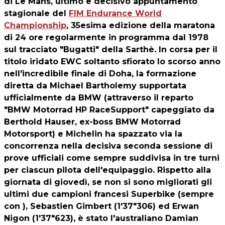
di Le Mans, ultimo e decisivo appuntamento
stagionale del
FIM Endurance World
Championship
, 35esima edizione della maratona
di 24 ore regolarmente in programma dal 1978
sul tracciato "Bugatti" della Sarthè. In corsa per il
titolo iridato EWC soltanto sfiorato lo scorso anno
nell'incredibile finale di Doha, la formazione
diretta da Michael Bartholemy supportata
ufficialmente da BMW (attraverso il reparto
"BMW Motorrad HP RaceSupport" capeggiato da
Berthold Hauser, ex-boss BMW Motorrad
Motorsport) e Michelin ha spazzato via la
concorrenza nella decisiva seconda sessione di
prove ufficiali come sempre suddivisa in tre turni
per ciascun pilota dell'equipaggio. Rispetto alla
giornata di giovedì, se non si sono migliorati gli
ultimi due campioni francesi Superbike (sempre
con ), Sebastien Gimbert (1'37"306) ed Erwan
Nigon (1'37"623), è stato l'australiano Damian