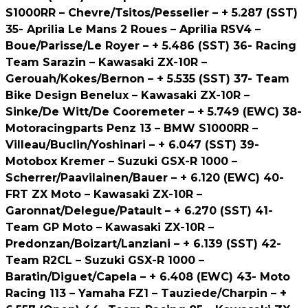
S1000RR – Chevre/Tsitos/Pesselier – + 5.287 (SST)
35- Aprilia Le Mans 2 Roues – Aprilia RSV4 –
Boue/Parisse/Le Royer – + 5.486 (SST) 36- Racing
Team Sarazin – Kawasaki ZX-10R –
Gerouah/Kokes/Bernon – + 5.535 (SST) 37- Team
Bike Design Benelux – Kawasaki ZX-10R –
Sinke/De Witt/De Cooremeter – + 5.749 (EWC) 38-
Motoracingparts Penz 13 – BMW S1000RR –
Villeau/Buclin/Yoshinari – + 6.047 (SST) 39-
Motobox Kremer – Suzuki GSX-R 1000 –
Scherrer/Paavilainen/Bauer – + 6.120 (EWC) 40-
FRT ZX Moto – Kawasaki ZX-10R –
Garonnat/Delegue/Patault – + 6.270 (SST) 41-
Team GP Moto – Kawasaki ZX-10R –
Predonzan/Boizart/Lanziani – + 6.139 (SST) 42-
Team R2CL – Suzuki GSX-R 1000 –
Baratin/Diguet/Capela – + 6.408 (EWC) 43- Moto
Racing 113 – Yamaha FZ1 – Tauziede/Charpin – +