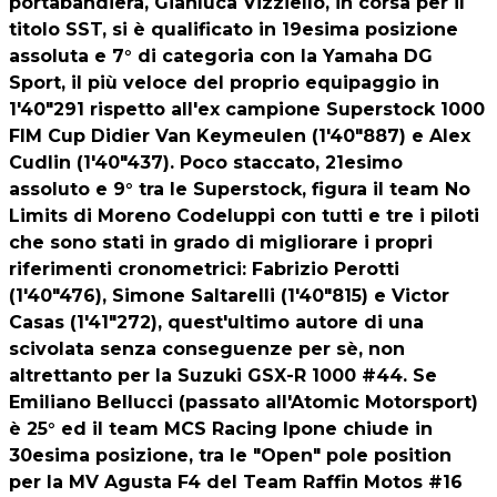
portabandiera, Gianluca Vizziello, in corsa per il
titolo SST, si è qualificato in 19esima posizione
assoluta e 7° di categoria con la Yamaha DG
Sport, il più veloce del proprio equipaggio in
1'40"291 rispetto all'ex campione Superstock 1000
FIM Cup Didier Van Keymeulen (1'40"887) e Alex
Cudlin (1'40"437). Poco staccato, 21esimo
assoluto e 9° tra le Superstock, figura il team No
Limits di Moreno Codeluppi con tutti e tre i piloti
che sono stati in grado di migliorare i propri
riferimenti cronometrici: Fabrizio Perotti
(1'40"476), Simone Saltarelli (1'40"815) e Victor
Casas (1'41"272), quest'ultimo autore di una
scivolata senza conseguenze per sè, non
altrettanto per la Suzuki GSX-R 1000 #44. Se
Emiliano Bellucci (passato all'Atomic Motorsport)
è 25° ed il team MCS Racing Ipone chiude in
30esima posizione, tra le "Open" pole position
per la MV Agusta F4 del Team Raffin Motos #16