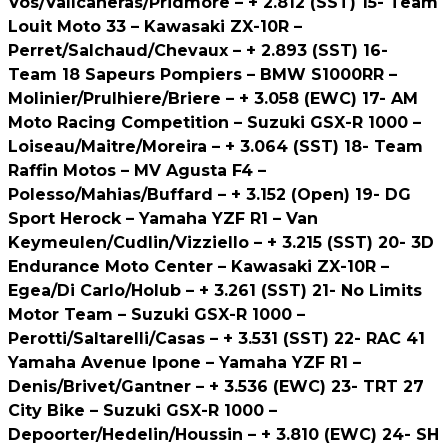
Vos/Vallcaneras/Pridmore – + 2.812 (SST) 15- Team
Louit Moto 33 – Kawasaki ZX-10R –
Perret/Salchaud/Chevaux – + 2.893 (SST) 16-
Team 18 Sapeurs Pompiers – BMW S1000RR –
Molinier/Prulhiere/Briere – + 3.058 (EWC) 17- AM
Moto Racing Competition – Suzuki GSX-R 1000 –
Loiseau/Maitre/Moreira – + 3.064 (SST) 18- Team
Raffin Motos – MV Agusta F4 –
Polesso/Mahias/Buffard – + 3.152 (Open) 19- DG
Sport Herock – Yamaha YZF R1 – Van
Keymeulen/Cudlin/Vizziello – + 3.215 (SST) 20- 3D
Endurance Moto Center – Kawasaki ZX-10R –
Egea/Di Carlo/Holub – + 3.261 (SST) 21- No Limits
Motor Team – Suzuki GSX-R 1000 –
Perotti/Saltarelli/Casas – + 3.531 (SST) 22- RAC 41
Yamaha Avenue Ipone – Yamaha YZF R1 –
Denis/Brivet/Gantner – + 3.536 (EWC) 23- TRT 27
City Bike – Suzuki GSX-R 1000 –
Depoorter/Hedelin/Houssin – + 3.810 (EWC) 24- SH