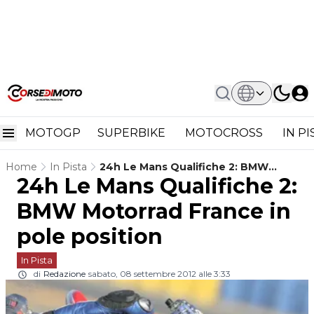
MOTOGP
SUPERBIKE
MOTOCROSS
IN P
Home
In Pista
24h Le Mans Qualifiche 2: BMW
24h Le Mans Qualifiche 2:
Motorrad France In Pole Position
BMW Motorrad France in
pole position
In Pista
di
Redazione
sabato, 08 settembre 2012 alle 3:33