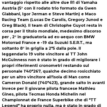
vantaggio rispetto alle altre due R1 di Yamaha
Austria (5° con il rodato trio formato da Gwen
Giabbani, Igor Jerman e Steve Martin) e Maco
Racing Team (Lucas De Carolis, Gregory Junod e
Greg Black). Il team di Christophe Guyot resta in
corsa per il titolo mondiale, medesimo discorso
per , 2° in graduatoria ad ex-aequo con BMW
Motorrad France e -19 da Suzuki S.E.R.T., ma
soltanto 8° in griglia a 2"5 dalla pole. Il
leggendario 19 volte vincitore al TT John
McGuinness non è stato in grado di migliorare i
propri riferimenti cronometri restando sul
personale 1'40"267, qualche decimo rosicchiato
per un altro vincitore all'Isola di Man come
Cameron Donald (1'40"423), grande salto in avanti
invece per il giovane pilota francese Mathieu
Gines, pilota Tecmas Honda Michelin nel
Championnat de France Superbike che di "TT
Legend" ha proprio nulla, ma è stato in grado di