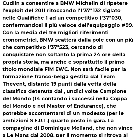
Cudlin a consentire a BMW Michelin di ripetere
l'exploit del 2011 ritoccando l'1'37"132 siglato
nelle Qualifiche 1 ad un competitivo 1'37"030,
confermandosi il più veloce dell'equipaggio #99.
Con la media dei tre migliori riferimenti
cronometrici, BMW scatterà dalla pole con un più
che competitivo 1'37"523, cercando di
conquistare non soltanto la prima 24 ore della
propria storia, ma anche e soprattutto il primo
titolo mondiale FIM EWC. Non sarà facile per la
formazione franco-belga gestita dal Team
Thevent, distante 19 punti dalla vetta della
classifica detenuta dal , undici volte Campione
del Mondo (14 contando i successi nella Coppa
del Mondo e nel Master of Endurance), che
potrebbe accontentarsi di un modesto (per le
ambizioni S.E.R.T.) quarto posto in gara. La
compagine di Dominique Meliand, che non vince
a Le Mans dal 2008, per il momento si ritrova al