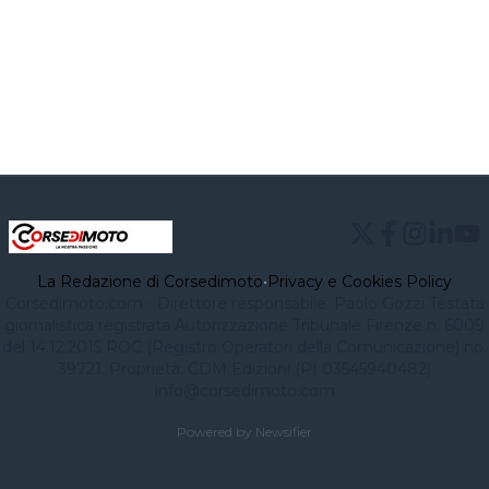
La Redazione di Corsedimoto
•
Privacy e Cookies Policy
Corsedimoto.com - Direttore responsabile: Paolo Gozzi Testata
giornalistica registrata Autorizzazione Tribunale Firenze n. 6009
del 14.12.2015 ROC (Registro Operatori della Comunicazione) no.
39721. Proprietà: CDM Edizioni (PI 03545940482)
info@corsedimoto.com
Powered by Newsifier