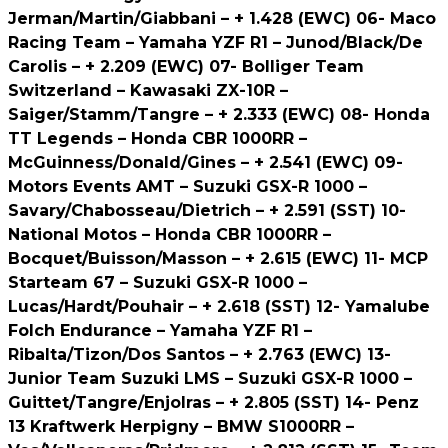
Jerman/Martin/Giabbani – + 1.428 (EWC) 06- Maco
Racing Team – Yamaha YZF R1 – Junod/Black/De
Carolis – + 2.209 (EWC) 07- Bolliger Team
Switzerland – Kawasaki ZX-10R –
Saiger/Stamm/Tangre – + 2.333 (EWC) 08- Honda
TT Legends – Honda CBR 1000RR –
McGuinness/Donald/Gines – + 2.541 (EWC) 09-
Motors Events AMT – Suzuki GSX-R 1000 –
Savary/Chabosseau/Dietrich – + 2.591 (SST) 10-
National Motos – Honda CBR 1000RR –
Bocquet/Buisson/Masson – + 2.615 (EWC) 11- MCP
Starteam 67 – Suzuki GSX-R 1000 –
Lucas/Hardt/Pouhair – + 2.618 (SST) 12- Yamalube
Folch Endurance – Yamaha YZF R1 –
Ribalta/Tizon/Dos Santos – + 2.763 (EWC) 13-
Junior Team Suzuki LMS – Suzuki GSX-R 1000 –
Guittet/Tangre/Enjolras – + 2.805 (SST) 14- Penz
13 Kraftwerk Herpigny – BMW S1000RR –