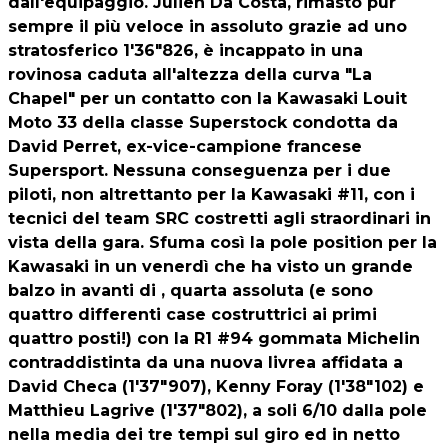
dall'equipaggio. Julien Da Costa, rimasto pur
sempre il più veloce in assoluto grazie ad uno
stratosferico 1'36"826, è incappato in una
rovinosa caduta all'altezza della curva "La
Chapel" per un contatto con la Kawasaki Louit
Moto 33 della classe Superstock condotta da
David Perret, ex-vice-campione francese
Supersport. Nessuna conseguenza per i due
piloti, non altrettanto per la Kawasaki #11, con i
tecnici del team SRC costretti agli straordinari in
vista della gara. Sfuma così la pole position per la
Kawasaki in un venerdì che ha visto un grande
balzo in avanti di , quarta assoluta (e sono
quattro differenti case costruttrici ai primi
quattro posti!) con la R1 #94 gommata Michelin
contraddistinta da una nuova livrea affidata a
David Checa (1'37"907), Kenny Foray (1'38"102) e
Matthieu Lagrive (1'37"802), a soli 6/10 dalla pole
nella media dei tre tempi sul giro ed in netto