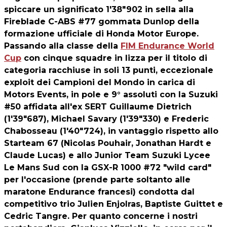
spiccare un significato 1'38"902 in sella alla
Fireblade C-ABS #77 gommata Dunlop della
formazione ufficiale di Honda Motor Europe.
Passando alla classe della
FIM Endurance World
Cup
con cinque squadre in lizza per il titolo di
categoria racchiuse in soli 13 punti, eccezionale
exploit dei Campioni del Mondo in carica di
Motors Events, in pole e 9° assoluti con la Suzuki
#50 affidata all'ex SERT Guillaume Dietrich
(1'39"687), Michael Savary (1'39"330) e Frederic
Chabosseau (1'40"724), in vantaggio rispetto allo
Starteam 67 (Nicolas Pouhair, Jonathan Hardt e
Claude Lucas) e allo Junior Team Suzuki Lycee
Le Mans Sud con la GSX-R 1000 #72 "wild card"
per l'occasione (prende parte soltanto alle
maratone Endurance francesi) condotta dal
competitivo trio Julien Enjolras, Baptiste Guittet e
Cedric Tangre. Per quanto concerne i nostri