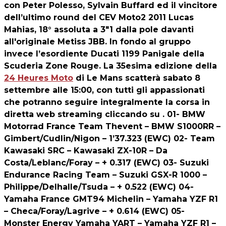
con Peter Polesso, Sylvain Buffard ed il vincitore
dell’ultimo round del CEV Moto2 2011 Lucas
Mahias, 18° assoluta a 3"1 dalla pole davanti
all'originale Metiss JBB. In fondo al gruppo
invece l’esordiente Ducati 1199 Panigale della
Scuderia Zone Rouge. La 35esima edizione della
24 Heures Moto
di Le Mans scatterà sabato 8
settembre alle 15:00, con tutti gli appassionati
che potranno seguire integralmente la corsa in
diretta web streaming cliccando su . 01- BMW
Motorrad France Team Thevent – BMW S1000RR –
Gimbert/Cudlin/Nigon – 1’37.323 (EWC) 02- Team
Kawasaki SRC – Kawasaki ZX-10R – Da
Costa/Leblanc/Foray – + 0.317 (EWC) 03- Suzuki
Endurance Racing Team – Suzuki GSX-R 1000 –
Philippe/Delhalle/Tsuda – + 0.522 (EWC) 04-
Yamaha France GMT94 Michelin – Yamaha YZF R1
– Checa/Foray/Lagrive – + 0.614 (EWC) 05-
Monster Energy Yamaha YART – Yamaha YZF R1 –