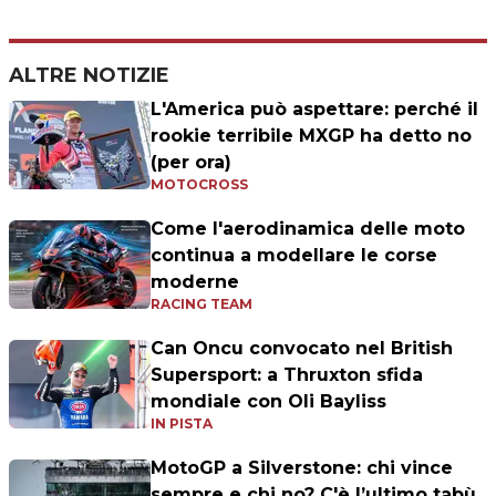
ALTRE NOTIZIE
L'America può aspettare: perché il
rookie terribile MXGP ha detto no
(per ora)
MOTOCROSS
Come l'aerodinamica delle moto
continua a modellare le corse
moderne
RACING TEAM
Can Oncu convocato nel British
Supersport: a Thruxton sfida
mondiale con Oli Bayliss
IN PISTA
MotoGP a Silverstone: chi vince
sempre e chi no? C'è l’ultimo tabù