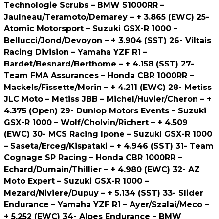
Technologie Scrubs – BMW S1000RR –
Jaulneau/Teramoto/Demarey – + 3.865 (EWC) 25-
Atomic Motorsport – Suzuki GSX-R 1000 –
Bellucci/Jond/Devoyon – + 3.904 (SST) 26- Viltais
Racing Division – Yamaha YZF R1 –
Bardet/Besnard/Berthome – + 4.158 (SST) 27-
Team FMA Assurances – Honda CBR 1000RR –
Mackels/Fissette/Morin – + 4.211 (EWC) 28- Metiss
JLC Moto – Metiss JBB – Michel/Huvier/Cheron – +
4.375 (Open) 29- Dunlop Motors Events – Suzuki
GSX-R 1000 – Wolf/Cholvin/Richert – + 4.509
(EWC) 30- MCS Racing Ipone – Suzuki GSX-R 1000
– Saseta/Erceg/Kispataki – + 4.946 (SST) 31- Team
Cognage SP Racing – Honda CBR 1000RR –
Echard/Dumain/Thillier – + 4.980 (EWC) 32- AZ
Moto Expert – Suzuki GSX-R 1000 –
Mezard/Niviere/Dupuy – + 5.134 (SST) 33- Slider
Endurance – Yamaha YZF R1 – Ayer/Szalai/Meco –
+ 5.252 (EWC) 34- Alpes Endurance – BMW