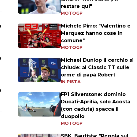
restare qui"
MOTOGP
Michele Pirro: "Valentino e
0
Marquez hanno cose in
comune"
MOTOGP
0
Michael Dunlop il cerchio si
chiude: al Classic TT sulle
orme di papà Robert
IN PISTA
0
FP1 Silverstone: dominio
Ducati-Aprilia, solo Acosta
(con caduta) spacca il
duopolio
MOTOGP
SBK, Bautista: "Regola sul