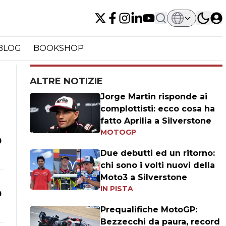
BLOG
BOOKSHOP
ALTRE NOTIZIE
Jorge Martin risponde ai
complottisti: ecco cosa ha
fatto Aprilia a Silverstone
MOTOGP
0
Due debutti ed un ritorno:
chi sono i volti nuovi della
Moto3 a Silverstone
IN PISTA
0
Prequalifiche MotoGP:
Bezzecchi da paura, record