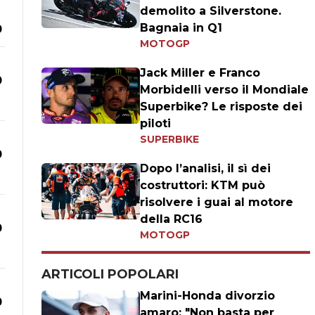
demolito a Silverstone.
Bagnaia in Q1
0
MOTOGP
Jack Miller e Franco
0
Morbidelli verso il Mondiale
Superbike? Le risposte dei
piloti
SUPERBIKE
0
Dopo l’analisi, il sì dei
costruttori: KTM può
risolvere i guai al motore
della RC16
0
MOTOGP
ARTICOLI POPOLARI
Marini-Honda divorzio
0
amaro: "Non basta per