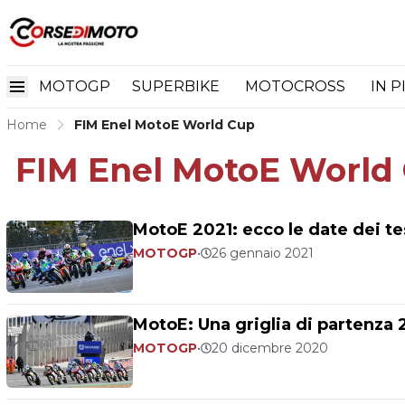
MOTOGP
SUPERBIKE
MOTOCROSS
IN P
Home
FIM Enel MotoE World Cup
FIM Enel MotoE World
MotoE 2021: ecco le date dei te
MOTOGP
•
26 gennaio 2021
MotoE: Una griglia di partenza 
MOTOGP
•
20 dicembre 2020