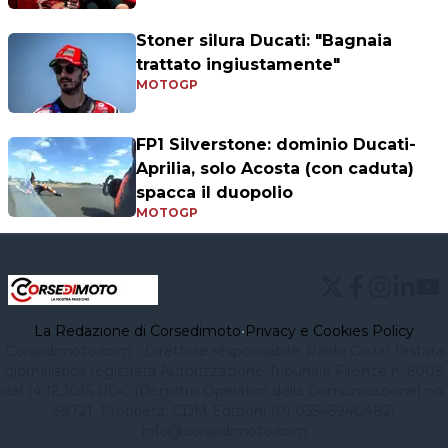
Stoner silura Ducati: "Bagnaia
trattato ingiustamente"
MOTOGP
FP1 Silverstone: dominio Ducati-
Aprilia, solo Acosta (con caduta)
spacca il duopolio
MOTOGP
La Redazione di Corsedimoto
•
Privacy e Cookies Policy
Corsedimoto.com - Direttore responsabile: Paolo Gozzi Testata
giornalistica registrata Autorizzazione Tribunale Firenze n. 6009
del 14.12.2015 ROC (Registro Operatori della Comunicazione) no.
39721. Proprietà: CDM Edizioni (PI 03545940482)
info@corsedimoto.com