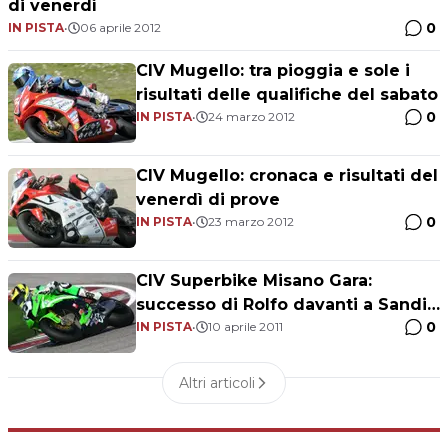
di venerdì
0
IN PISTA
•
06 aprile 2012
CIV Mugello: tra pioggia e sole i
risultati delle qualifiche del sabato
0
IN PISTA
•
24 marzo 2012
CIV Mugello: cronaca e risultati del
venerdì di prove
0
IN PISTA
•
23 marzo 2012
CIV Superbike Misano Gara:
successo di Rolfo davanti a Sandi
0
e Polita
IN PISTA
•
10 aprile 2011
Altri articoli