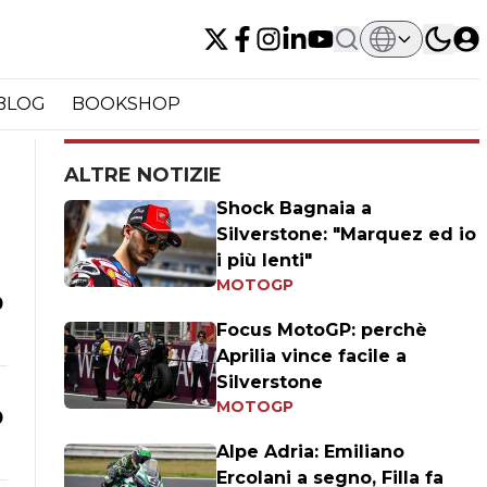
BLOG
BOOKSHOP
ALTRE NOTIZIE
Shock Bagnaia a
Silverstone: "Marquez ed io
i più lenti"
MOTOGP
0
Focus MotoGP: perchè
Aprilia vince facile a
Silverstone
MOTOGP
0
Alpe Adria: Emiliano
Ercolani a segno, Filla fa