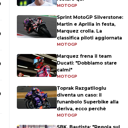
0
MOTOGP
Sprint MotoGP Silverstone:
Martin e Aprilia in festa,
Marquez crolla. La
0
classifica piloti aggiornata
MOTOGP
Marquez frena il team
Ducati: "Dobbiamo stare
0
calmi"
MOTOGP
Toprak Razgatlioglu
0
diventa un caso: il
funanbolo Superbike alla
deriva, ecco perchè
MOTOGP
SBK, Bautista: "Regola sul