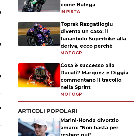
come Bulega
IN PISTA
0
Toprak Razgatlioglu
diventa un caso: il
funanbolo Superbike alla
0
deriva, ecco perchè
MOTOGP
Cosa è successo alla
Ducati? Marquez e Diggia
0
commentano il tracollo
nella Sprint
MOTOGP
0
ARTICOLI POPOLARI
Marini-Honda divorzio
amaro: "Non basta per
restare qui"