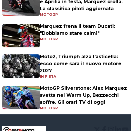
e Aprilia in festa, Marquez crolla.
La classifica piloti aggiornata
MOTOGP
Marquez frena il team Ducati:
"Dobbiamo stare calmi"
MOTOGP
Moto2, Triumph alza l'asticella:
ecco come sarà il nuovo motore
2027
IN PISTA
MotoGP Silverstone: Alex Marquez
svetta nel Warm Up, Bezzecchi
soffre. Gli orari TV di oggi
MOTOGP