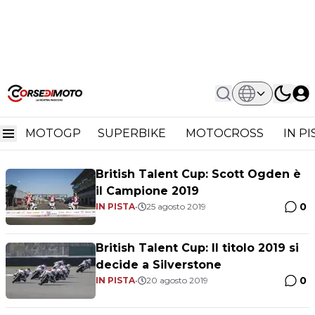
Home
Cameron Horsman
Cameron Horsman
MOTOGP
SUPERBIKE
MOTOCROSS
IN P
British Talent Cup: Scott Ogden è
il Campione 2019
0
IN PISTA
•
25 agosto 2019
British Talent Cup: Il titolo 2019 si
decide a Silverstone
0
IN PISTA
•
20 agosto 2019