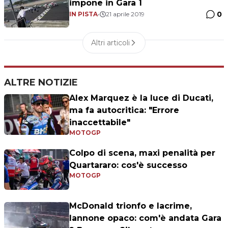
impone in Gara 1
0
IN PISTA
•
21 aprile 2019
Altri articoli
ALTRE NOTIZIE
Alex Marquez è la luce di Ducati,
ma fa autocritica: "Errore
inaccettabile"
MOTOGP
Colpo di scena, maxi penalità per
Quartararo: cos'è successo
MOTOGP
McDonald trionfo e lacrime,
Iannone opaco: com'è andata Gara