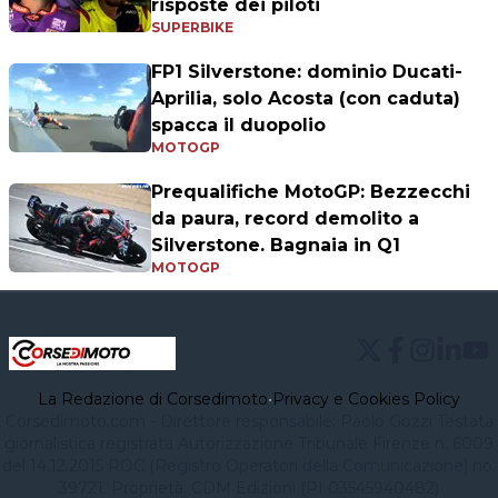
risposte dei piloti
SUPERBIKE
FP1 Silverstone: dominio Ducati-
Aprilia, solo Acosta (con caduta)
spacca il duopolio
MOTOGP
Prequalifiche MotoGP: Bezzecchi
da paura, record demolito a
Silverstone. Bagnaia in Q1
MOTOGP
La Redazione di Corsedimoto
•
Privacy e Cookies Policy
Corsedimoto.com - Direttore responsabile: Paolo Gozzi Testata
giornalistica registrata Autorizzazione Tribunale Firenze n. 6009
del 14.12.2015 ROC (Registro Operatori della Comunicazione) no.
39721. Proprietà: CDM Edizioni (PI 03545940482)