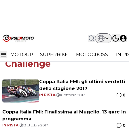
Home
Bridgestone Champions Challenge
Bridgestone Champions
MOTOGP
SUPERBIKE
MOTOCROSS
IN P
Challenge
Coppa Italia FMI: gli ultimi verdetti
della stagione 2017
0
IN PISTA
•
16 ottobre 2017
Coppa Italia FMI: Finalissima al Mugello, 13 gare in
programma
0
IN PISTA
•
13 ottobre 2017