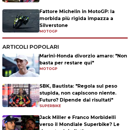
Fattore Michelin in MotoGP: la
morbida più rigida impazza a
Silverstone
MOTOGP
ARTICOLI POPOLARI
Marini-Honda divorzio amaro: "Non
basta per restare qui"
MOTOGP
SBK, Bautista: "Regola sul peso
stupida, non capiscono niente.
Futuro? Dipende dai risultati"
SUPERBIKE
Jack Miller e Franco Morbidelli
verso il Mondiale Superbike? Le