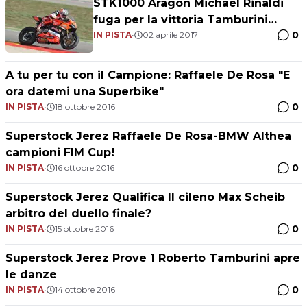
STK1000 Aragon Michael Rinaldi
fuga per la vittoria Tamburini
0
terzo
IN PISTA
•
02 aprile 2017
A tu per tu con il Campione: Raffaele De Rosa "E
ora datemi una Superbike"
0
IN PISTA
•
18 ottobre 2016
Superstock Jerez Raffaele De Rosa-BMW Althea
campioni FIM Cup!
0
IN PISTA
•
16 ottobre 2016
Superstock Jerez Qualifica Il cileno Max Scheib
arbitro del duello finale?
0
IN PISTA
•
15 ottobre 2016
Superstock Jerez Prove 1 Roberto Tamburini apre
le danze
0
IN PISTA
•
14 ottobre 2016