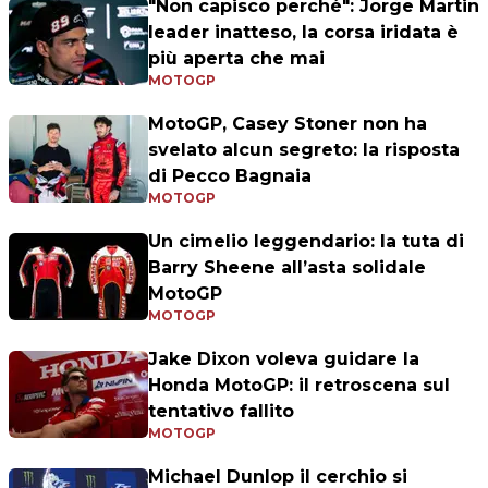
"Non capisco perché": Jorge Martin
leader inatteso, la corsa iridata è
più aperta che mai
MOTOGP
MotoGP, Casey Stoner non ha
svelato alcun segreto: la risposta
di Pecco Bagnaia
MOTOGP
Un cimelio leggendario: la tuta di
Barry Sheene all’asta solidale
MotoGP
MOTOGP
Jake Dixon voleva guidare la
Honda MotoGP: il retroscena sul
tentativo fallito
MOTOGP
Michael Dunlop il cerchio si