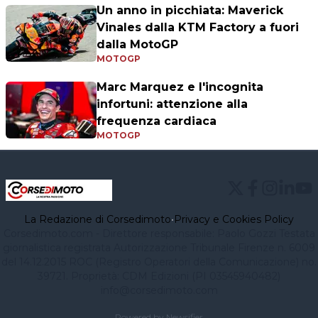
Un anno in picchiata: Maverick
Vinales dalla KTM Factory a fuori
dalla MotoGP
MOTOGP
Marc Marquez e l'incognita
infortuni: attenzione alla
frequenza cardiaca
MOTOGP
La Redazione di Corsedimoto
•
Privacy e Cookies Policy
Corsedimoto.com - Direttore responsabile: Paolo Gozzi Testata
giornalistica registrata Autorizzazione Tribunale Firenze n. 6009
del 14.12.2015 ROC (Registro Operatori della Comunicazione) no.
39721. Proprietà: CDM Edizioni (PI 03545940482)
info@corsedimoto.com
Powered by Newsifier