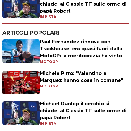
chiude: al Classic TT sulle orme di
papà Robert
IN PISTA
ARTICOLI POPOLARI
Raul Fernandez rinnova con
Trackhouse, era quasi fuori dalla
MotoGP: la meritocrazia ha vinto
MOTOGP
Michele Pirro: "Valentino e
Marquez hanno cose in comune"
MOTOGP
Michael Dunlop il cerchio si
chiude: al Classic TT sulle orme di
papà Robert
IN PISTA