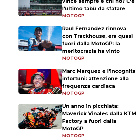
vince sempre e chi no? C'è
l’ultimo tabù da sfatare
MOTOGP
Raul Fernandez rinnova
con Trackhouse, era quasi
fuori dalla MotoGP: la
meritocrazia ha vinto
MOTOGP
Marc Marquez e l'incognita
infortuni: attenzione alla
frequenza cardiaca
MOTOGP
Un anno in picchiata:
Maverick Vinales dalla KTM
Factory a fuori dalla
MotoGP
MOTOGP