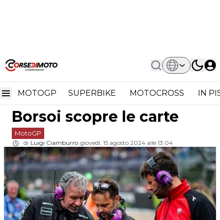
Home
MotoGP
MotoGP, Divorzio Pramac-Ducati:
MotoGP, divorzio
Gino Borsoi Scopre Le Carte
MOTOGP
SUPERBIKE
MOTOCROSS
IN P
Pramac-Ducati: Gino
Borsoi scopre le carte
MotoGP
di
Luigi Ciamburro
giovedì, 15 agosto 2024 alle 13:04