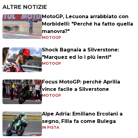
ALTRE NOTIZIE
MotoGP, Lecuona arrabbiato con
Morbidelli: "Perché ha fatto quella
manovra?"
MOTOGP
Shock Bagnaia a Silverstone:
"Marquez ed io i più lenti"
MOTOGP
Focus MotoGP: perchè Aprilia
vince facile a Silverstone
MOTOGP
Alpe Adria: Emiliano Ercolani a
segno, Filla fa come Bulega
IN PISTA