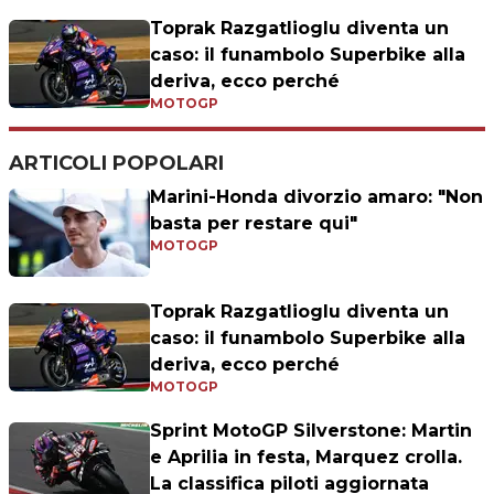
Toprak Razgatlioglu diventa un
caso: il funambolo Superbike alla
deriva, ecco perché
MOTOGP
ARTICOLI POPOLARI
Marini-Honda divorzio amaro: "Non
basta per restare qui"
MOTOGP
Toprak Razgatlioglu diventa un
caso: il funambolo Superbike alla
deriva, ecco perché
MOTOGP
Sprint MotoGP Silverstone: Martin
e Aprilia in festa, Marquez crolla.
La classifica piloti aggiornata