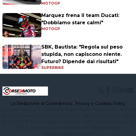
MOTOGP
Marquez frena il team Ducati:
"Dobbiamo stare calmi"
MOTOGP
SBK, Bautista: "Regola sul peso
stupida, non capiscono niente.
Futuro? Dipende dai risultati"
SUPERBIKE
La Redazione di Corsedimoto
•
Privacy e Cookies Policy
Corsedimoto.com - Direttore responsabile: Paolo Gozzi Testata
giornalistica registrata Autorizzazione Tribunale Firenze n. 6009
del 14.12.2015 ROC (Registro Operatori della Comunicazione) no.
39721. Proprietà: CDM Edizioni (PI 03545940482)
info@corsedimoto.com