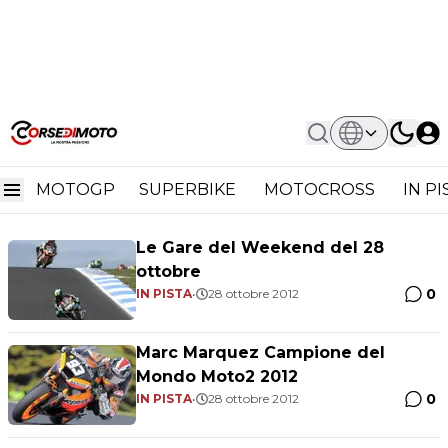
Home
Moto2 Phillip Island 2012
Moto2 Phillip Island 2012
MOTOGP
SUPERBIKE
MOTOCROSS
IN P
Le Gare del Weekend del 28
ottobre
0
IN PISTA
•
28 ottobre 2012
Marc Marquez Campione del
Mondo Moto2 2012
0
IN PISTA
•
28 ottobre 2012