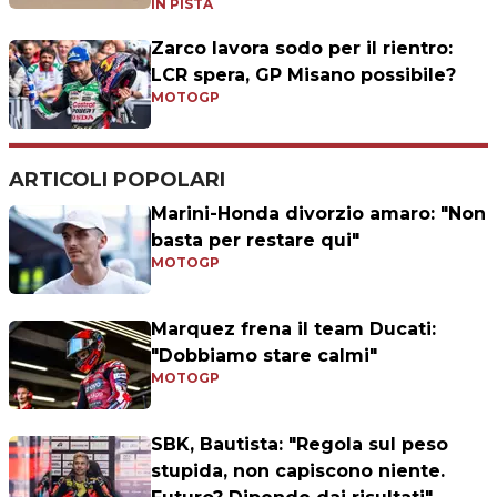
IN PISTA
Zarco lavora sodo per il rientro:
LCR spera, GP Misano possibile?
MOTOGP
ARTICOLI POPOLARI
Marini-Honda divorzio amaro: "Non
basta per restare qui"
MOTOGP
Marquez frena il team Ducati:
"Dobbiamo stare calmi"
MOTOGP
SBK, Bautista: "Regola sul peso
stupida, non capiscono niente.