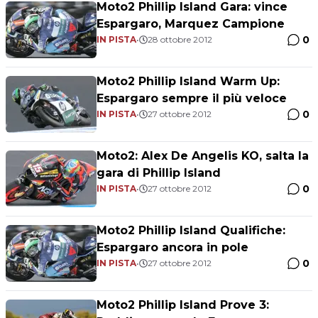
Moto2 Phillip Island Gara: vince
Espargaro, Marquez Campione
0
IN PISTA
•
28 ottobre 2012
Moto2 Phillip Island Warm Up:
Espargaro sempre il più veloce
0
IN PISTA
•
27 ottobre 2012
Moto2: Alex De Angelis KO, salta la
gara di Phillip Island
0
IN PISTA
•
27 ottobre 2012
Moto2 Phillip Island Qualifiche:
Espargaro ancora in pole
0
IN PISTA
•
27 ottobre 2012
Moto2 Phillip Island Prove 3: