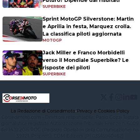
Futuro? Dipende dai risultati"
SUPERBIKE
Sprint MotoGP Silverstone: Martin
e Aprilia in festa, Marquez crolla.
La classifica piloti aggiornata
MOTOGP
Jack Miller e Franco Morbidelli
verso il Mondiale Superbike? Le
risposte dei piloti
SUPERBIKE
La Redazione di Corsedimoto
•
Privacy e Cookies Policy
Corsedimoto.com - Direttore responsabile: Paolo Gozzi Testata
giornalistica registrata Autorizzazione Tribunale Firenze n. 6009
del 14.12.2015 ROC (Registro Operatori della Comunicazione) no.
39721. Proprietà: CDM Edizioni (PI 03545940482)