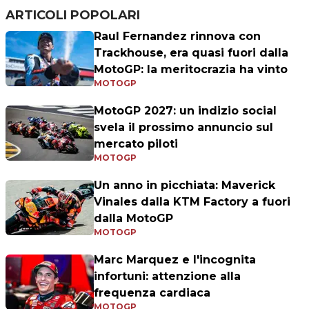
ARTICOLI POPOLARI
Raul Fernandez rinnova con
Trackhouse, era quasi fuori dalla
MotoGP: la meritocrazia ha vinto
MOTOGP
MotoGP 2027: un indizio social
svela il prossimo annuncio sul
mercato piloti
MOTOGP
Un anno in picchiata: Maverick
Vinales dalla KTM Factory a fuori
dalla MotoGP
MOTOGP
Marc Marquez e l'incognita
infortuni: attenzione alla
frequenza cardiaca
MOTOGP