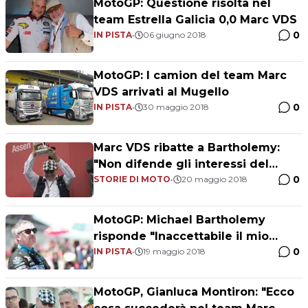
MotoGP: Questione risolta nel
team Estrella Galicia 0,0 Marc VDS
0
IN PISTA
•
06 giugno 2018
MotoGP: I camion del team Marc
VDS arrivati al Mugello
0
IN PISTA
•
30 maggio 2018
Marc VDS ribatte a Bartholemy:
"Non difende gli interessi del
0
team"
STORIE DI MOTO
•
20 maggio 2018
MotoGP: Michael Bartholemy
risponde "Inaccettabile il mio
0
licenziamento"
IN PISTA
•
19 maggio 2018
MotoGP, Gianluca Montiron: "Ecco