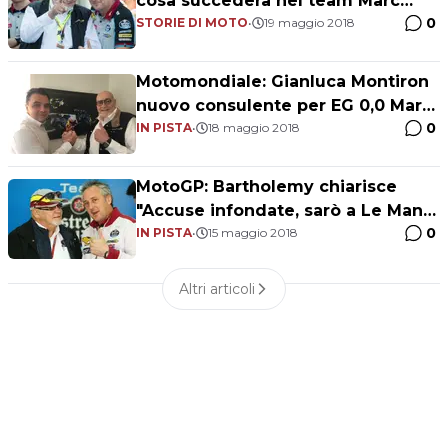
cosa succederà nel team Marc
0
VDS"
STORIE DI MOTO
•
19 maggio 2018
Motomondiale: Gianluca Montiron
nuovo consulente per EG 0,0 Marc
0
VDS!
IN PISTA
•
18 maggio 2018
MotoGP: Bartholemy chiarisce
"Accuse infondate, sarò a Le Mans
0
come Team Principal"
IN PISTA
•
15 maggio 2018
Altri articoli