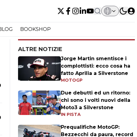
BLOG
BOOKSHOP
ALTRE NOTIZIE
Jorge Martin smentisce i
complottisti: ecco cosa ha
fatto Aprilia a Silverstone
MOTOGP
0
Due debutti ed un ritorno:
chi sono i volti nuovi della
Moto3 a Silverstone
IN PISTA
0
Prequalifiche MotoGP:
Bezzecchi da paura, record