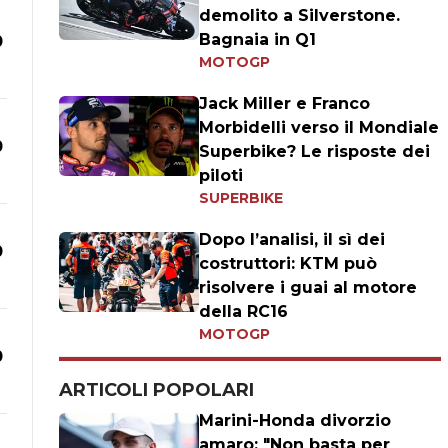
demolito a Silverstone.
Bagnaia in Q1
0
MOTOGP
Jack Miller e Franco
Morbidelli verso il Mondiale
0
Superbike? Le risposte dei
piloti
SUPERBIKE
Dopo l’analisi, il sì dei
0
costruttori: KTM può
risolvere i guai al motore
della RC16
MOTOGP
0
ARTICOLI POPOLARI
Marini-Honda divorzio
amaro: "Non basta per