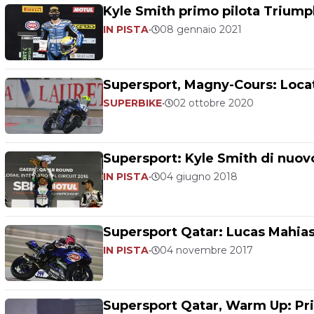
Kyle Smith primo pilota Triumph
IN PISTA
•
08 gennaio 2021
Supersport, Magny-Cours: Locate
SUPERBIKE
•
02 ottobre 2020
Supersport: Kyle Smith di nuo
IN PISTA
•
04 giugno 2018
Supersport Qatar: Lucas Mahias 
IN PISTA
•
04 novembre 2017
Supersport Qatar, Warm Up: Pr