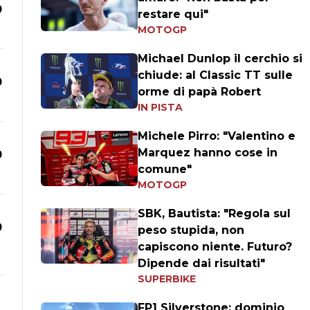
0
restare qui"
MOTOGP
Michael Dunlop il cerchio si
chiude: al Classic TT sulle
0
orme di papà Robert
IN PISTA
Michele Pirro: "Valentino e
Marquez hanno cose in
0
comune"
MOTOGP
SBK, Bautista: "Regola sul
0
peso stupida, non
capiscono niente. Futuro?
Dipende dai risultati"
SUPERBIKE
FP1 Silverstone: dominio